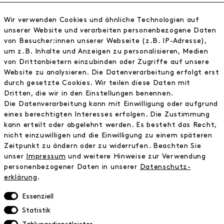
FRAU HANSEN
Wir verwenden Cookies und ähnliche Technologien auf
Store
unserer Website und verarbeiten personenbezogene Daten
von Besucher:innen unserer Webseite (z.B. IP-Adresse),
Journal
um z.B. Inhalte und Anzeigen zu personalisieren, Medien
Wir
von Drittanbietern einzubinden oder Zugriffe auf unsere
Jobs
Website zu analysieren. Die Datenverarbeitung erfolgt erst
Wholesale
durch gesetzte Cookies. Wir teilen diese Daten mit
Instagram
Dritten, die wir in den Einstellungen benennen.
Facebook
Die Datenverarbeitung kann mit Einwilligung oder aufgrund
Kontakt
eines berechtigten Interesses erfolgen. Die Zustimmung
kann erteilt oder abgelehnt werden. Es besteht das Recht,
nicht einzuwilligen und die Einwilligung zu einem späteren
INFORMATIONEN
Zeitpunkt zu ändern oder zu widerrufen. Beachten Sie
FAQ
unser
Impressum
und weitere Hinweise zur Verwendung
personenbezogener Daten in unserer
Daten­schutz­
Zahlungsinformationen
erklärung
.
Versand
Retoure
Essenziell
Widerrufsrecht
Statistik
Datenschutz