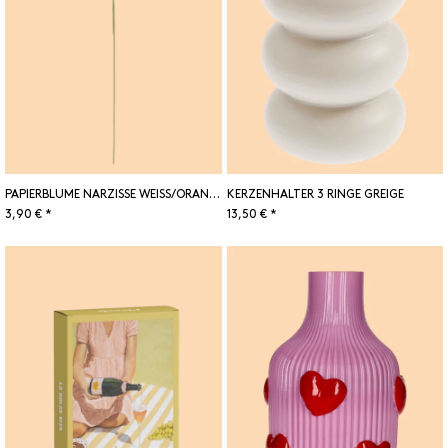
PAPIERBLUME NARZISSE WEISS/ORANGE
KERZENHALTER 3 RINGE GREIGE
3,90 € *
13,50 € *