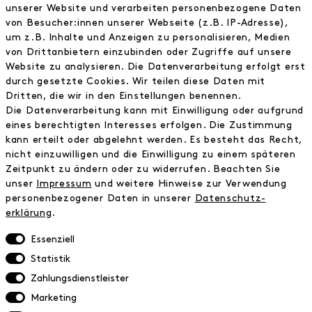
FAQ
unserer Website und verarbeiten personenbezogene Daten
Zahlungsinformationen
von Besucher:innen unserer Webseite (z.B. IP-Adresse),
Versand
um z.B. Inhalte und Anzeigen zu personalisieren, Medien
von Drittanbietern einzubinden oder Zugriffe auf unsere
Retoure
Website zu analysieren. Die Datenverarbeitung erfolgt erst
Widerrufsrecht
durch gesetzte Cookies. Wir teilen diese Daten mit
Datenschutz
Dritten, die wir in den Einstellungen benennen.
AGB
Die Datenverarbeitung kann mit Einwilligung oder aufgrund
Impressum
eines berechtigten Interesses erfolgen. Die Zustimmung
kann erteilt oder abgelehnt werden. Es besteht das Recht,
nicht einzuwilligen und die Einwilligung zu einem späteren
NEWSLETTER
Zeitpunkt zu ändern oder zu widerrufen. Beachten Sie
unser
Impressum
und weitere Hinweise zur Verwendung
Erhalte exklusive Neuigkeiten!
personenbezogener Daten in unserer
Daten­schutz­
erklärung
.
E-MAIL
Essenziell
Statistik
Ich bestätige die
Datenschutzbestimmung
Zahlungsdienstleister
Marketing
* inkl. MwSt. zzgl. Versandkosten