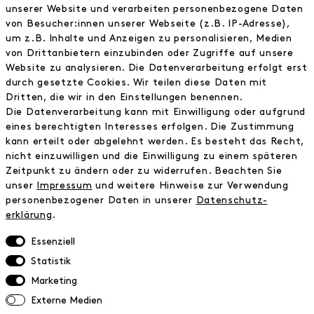
unserer Website und verarbeiten personenbezogene Daten
Jobs
von Besucher:innen unserer Webseite (z.B. IP-Adresse),
Wholesale
um z.B. Inhalte und Anzeigen zu personalisieren, Medien
Instagram
von Drittanbietern einzubinden oder Zugriffe auf unsere
Facebook
Website zu analysieren. Die Datenverarbeitung erfolgt erst
Kontakt
durch gesetzte Cookies. Wir teilen diese Daten mit
Dritten, die wir in den Einstellungen benennen.
Die Datenverarbeitung kann mit Einwilligung oder aufgrund
INFORMATIONEN
eines berechtigten Interesses erfolgen. Die Zustimmung
FAQ
kann erteilt oder abgelehnt werden. Es besteht das Recht,
nicht einzuwilligen und die Einwilligung zu einem späteren
Zahlungsinformationen
Zeitpunkt zu ändern oder zu widerrufen. Beachten Sie
Versand
unser
Impressum
und weitere Hinweise zur Verwendung
Retoure
personenbezogener Daten in unserer
Daten­schutz­
Widerrufsrecht
erklärung
.
Datenschutz
AGB
Essenziell
Impressum
Statistik
Marketing
NEWSLETTER
Externe Medien