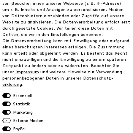
von Besucher:innen unserer Webseite (z.B. IP-Adresse),
Journal
um z.B. Inhalte und Anzeigen zu personalisieren, Medien
Wir
von Drittanbietern einzubinden oder Zugriffe auf unsere
Jobs
Website zu analysieren. Die Datenverarbeitung erfolgt erst
Wholesale
durch gesetzte Cookies. Wir teilen diese Daten mit
Instagram
Dritten, die wir in den Einstellungen benennen.
Facebook
Die Datenverarbeitung kann mit Einwilligung oder aufgrund
Kontakt
eines berechtigten Interesses erfolgen. Die Zustimmung
kann erteilt oder abgelehnt werden. Es besteht das Recht,
nicht einzuwilligen und die Einwilligung zu einem späteren
INFORMATIONEN
Zeitpunkt zu ändern oder zu widerrufen. Beachten Sie
FAQ
unser
Impressum
und weitere Hinweise zur Verwendung
personenbezogener Daten in unserer
Daten­schutz­
Zahlungsinformationen
erklärung
.
Versand
Retoure
Essenziell
Widerrufsrecht
Statistik
Datenschutz
Marketing
AGB
Externe Medien
Impressum
PayPal