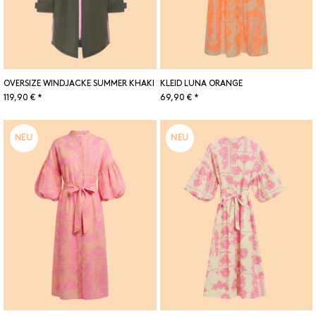
OVERSIZE WINDJACKE SUMMER KHAKI
KLEID LUNA ORANGE
119,90 € *
69,90 € *
NEU
NEU