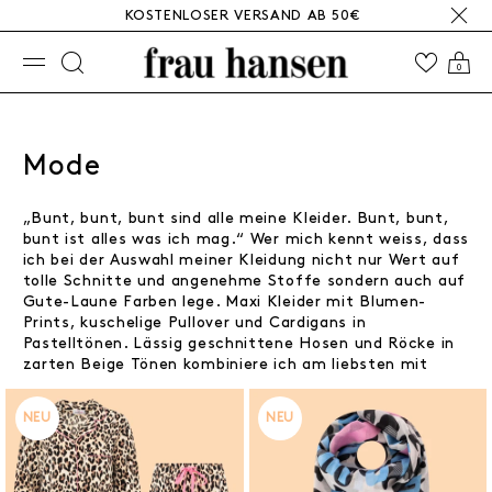
KOSTENLOSER VERSAND AB 50€
☰
0
Mode
„Bunt, bunt, bunt sind alle meine Kleider. Bunt, bunt,
bunt ist alles was ich mag.“ Wer mich kennt weiss, dass
ich bei der Auswahl meiner Kleidung nicht nur Wert auf
tolle Schnitte und angenehme Stoffe sondern auch auf
Gute-Laune Farben lege. Maxi Kleider mit Blumen-
Prints, kuschelige Pullover und Cardigans in
Pastelltönen. Lässig geschnittene Hosen und Röcke in
zarten Beige Tönen kombiniere ich am liebsten mit
knalligen Orangetönen oder Leoprints. Der Mix machts!
Für mehr Inspiration, wie du all meine Fashion Styles
NEU
NEU
miteinander kombinieren kannst folge mir einfach auf
Instagram @frauhansenshop.