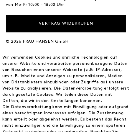
von Mo-Fr 10:00 - 18:00 Uhr
VERTRAG WIDERRUFEN
© 2026 FRAU HANSEN GmbH
FRAU HANSEN
Wir verwenden Cookies und ähnliche Technologien auf
Store
unserer Website und verarbeiten personenbezogene Daten
von Besucher:innen unserer Webseite (z.B. IP-Adresse),
Journal
um z.B. Inhalte und Anzeigen zu personalisieren, Medien
Wir
von Drittanbietern einzubinden oder Zugriffe auf unsere
Jobs
Website zu analysieren. Die Datenverarbeitung erfolgt erst
Wholesale
durch gesetzte Cookies. Wir teilen diese Daten mit
Instagram
Dritten, die wir in den Einstellungen benennen.
Facebook
Die Datenverarbeitung kann mit Einwilligung oder aufgrund
Kontakt
eines berechtigten Interesses erfolgen. Die Zustimmung
kann erteilt oder abgelehnt werden. Es besteht das Recht,
nicht einzuwilligen und die Einwilligung zu einem späteren
INFORMATIONEN
Zeitpunkt zu ändern oder zu widerrufen. Beachten Sie