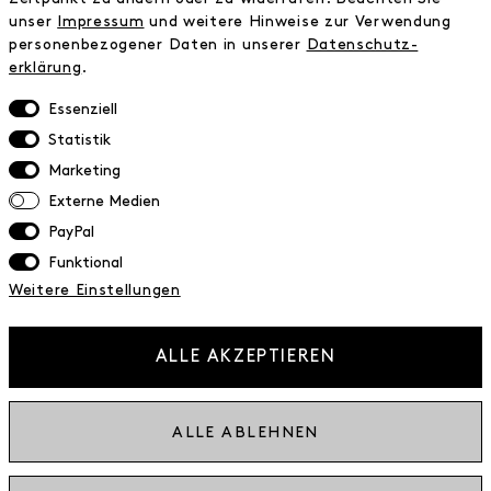
FAQ
unser
Impressum
und weitere Hinweise zur Verwendung
personenbezogener Daten in unserer
Daten­schutz­
Zahlungsinformationen
erklärung
.
Versand
Retoure
Essenziell
Widerrufsrecht
Statistik
Datenschutz
Marketing
AGB
Externe Medien
Impressum
PayPal
Funktional
NEWSLETTER
Weitere Einstellungen
Erhalte exklusive Neuigkeiten!
E-MAIL
ALLE AKZEPTIEREN
Ich bestätige die
Datenschutzbestimmung
ALLE ABLEHNEN