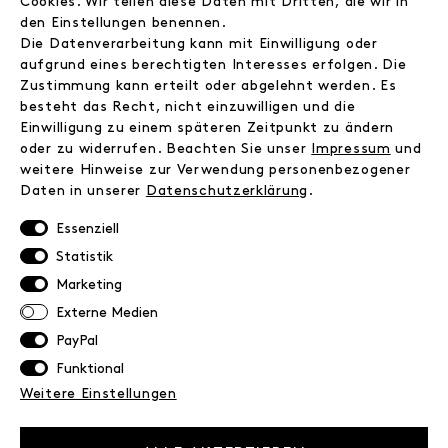
Cookies. Wir teilen diese Daten mit Dritten, die wir in
Instagram
den Einstellungen benennen.
Facebook
Die Datenverarbeitung kann mit Einwilligung oder
Kontakt
aufgrund eines berechtigten Interesses erfolgen. Die
Zustimmung kann erteilt oder abgelehnt werden. Es
besteht das Recht, nicht einzuwilligen und die
INFORMATIONEN
Einwilligung zu einem späteren Zeitpunkt zu ändern
FAQ
oder zu widerrufen. Beachten Sie unser
Impressum
und
weitere Hinweise zur Verwendung personenbezogener
Zahlungsinformationen
Daten in unserer
Daten­schutz­erklärung
.
Versand
Retoure
Essenziell
Widerrufsrecht
Statistik
Datenschutz
Marketing
AGB
Externe Medien
Impressum
PayPal
Funktional
NEWSLETTER
Weitere Einstellungen
Erhalte exklusive Neuigkeiten!