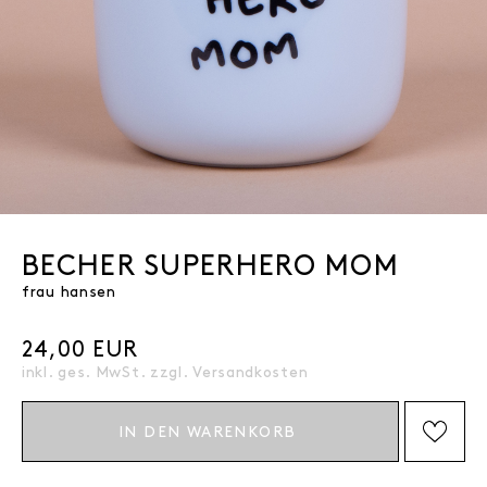
BECHER SUPERHERO MOM
frau hansen
24,00 EUR
inkl. ges. MwSt. zzgl.
Versandkosten
IN DEN WARENKORB
AUF DIE WISHLIST SETZEN