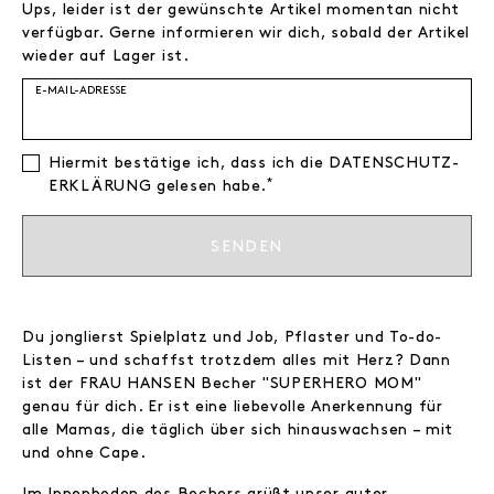
Ups, leider ist der gewünschte Artikel momentan nicht
verfügbar. Gerne informieren wir dich, sobald der Artikel
wieder auf Lager ist.
E-MAIL-ADRESSE
Hiermit bestätige ich, dass ich die
DATEN­SCHUTZ­
*
ERKLÄRUNG
gelesen habe.
SENDEN
Du jonglierst Spielplatz und Job, Pflaster und To-do-
Listen – und schaffst trotzdem alles mit Herz? Dann
ist der FRAU HANSEN Becher "SUPERHERO MOM"
genau für dich. Er ist eine liebevolle Anerkennung für
alle Mamas, die täglich über sich hinauswachsen – mit
und ohne Cape.
Im Innenboden des Bechers grüßt unser guter