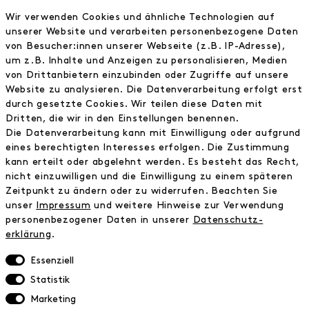
FRAU HANSEN
Wir verwenden Cookies und ähnliche Technologien auf
Store
unserer Website und verarbeiten personenbezogene Daten
von Besucher:innen unserer Webseite (z.B. IP-Adresse),
Journal
um z.B. Inhalte und Anzeigen zu personalisieren, Medien
Wir
von Drittanbietern einzubinden oder Zugriffe auf unsere
Jobs
Website zu analysieren. Die Datenverarbeitung erfolgt erst
Wholesale
durch gesetzte Cookies. Wir teilen diese Daten mit
Instagram
Dritten, die wir in den Einstellungen benennen.
Facebook
Die Datenverarbeitung kann mit Einwilligung oder aufgrund
Kontakt
eines berechtigten Interesses erfolgen. Die Zustimmung
kann erteilt oder abgelehnt werden. Es besteht das Recht,
nicht einzuwilligen und die Einwilligung zu einem späteren
INFORMATIONEN
Zeitpunkt zu ändern oder zu widerrufen. Beachten Sie
FAQ
unser
Impressum
und weitere Hinweise zur Verwendung
personenbezogener Daten in unserer
Daten­schutz­
Zahlungsinformationen
erklärung
.
Versand
Retoure
Essenziell
Widerrufsrecht
Statistik
Datenschutz
Marketing
AGB