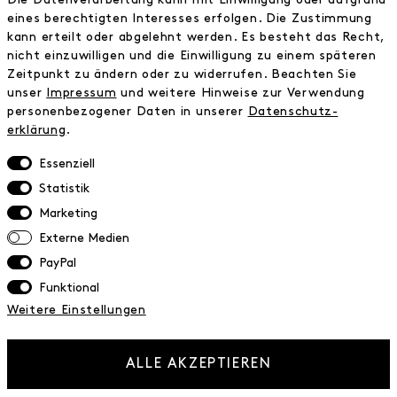
Kontakt
eines berechtigten Interesses erfolgen. Die Zustimmung
kann erteilt oder abgelehnt werden. Es besteht das Recht,
nicht einzuwilligen und die Einwilligung zu einem späteren
INFORMATIONEN
Zeitpunkt zu ändern oder zu widerrufen. Beachten Sie
FAQ
unser
Impressum
und weitere Hinweise zur Verwendung
personenbezogener Daten in unserer
Daten­schutz­
Zahlungsinformationen
erklärung
.
Versand
Retoure
Essenziell
Widerrufsrecht
Statistik
Datenschutz
Marketing
AGB
Externe Medien
Impressum
PayPal
Funktional
NEWSLETTER
Weitere Einstellungen
Erhalte exklusive Neuigkeiten!
E-MAIL
ALLE AKZEPTIEREN