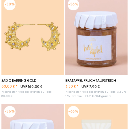
-50%
-56%
SADIQ EARRING GOLD
BRATAPFEL FRUCHTAUFSTRICH
80,00 € *
3,50 € *
UVP 160,00 €
UVP 7,90 €
Niedrigster Preis der letzten 30 Tage:
Niedrigster Preis der letzten 30 Tage:
3,50 €
80,00 €
165
Gramm
| 21,21 € / Kilogramm
-56%
-63%