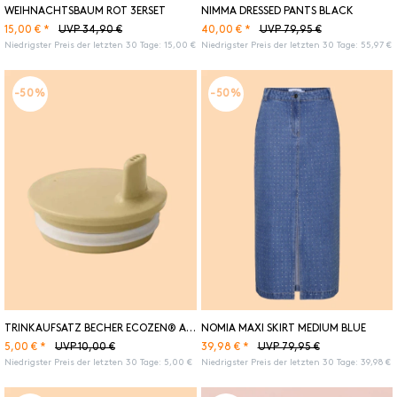
WEIHNACHTSBAUM ROT 3ERSET
NIMMA DRESSED PANTS BLACK
15,00 € *
40,00 € *
UVP 34,90 €
UVP 79,95 €
Niedrigster Preis der letzten 30 Tage:
15,00 €
Niedrigster Preis der letzten 30 Tage:
55,97 €
-50%
-50%
TRINKAUFSATZ BECHER ECOZEN® ARNE JACOBSEN BEIGE
NOMIA MAXI SKIRT MEDIUM BLUE
5,00 € *
39,98 € *
UVP 10,00 €
UVP 79,95 €
Niedrigster Preis der letzten 30 Tage:
5,00 €
Niedrigster Preis der letzten 30 Tage:
39,98 €