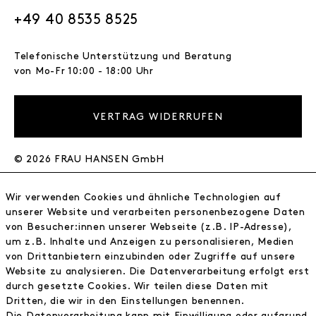
+49 40 8535 8525
Telefonische Unterstützung und Beratung
von Mo-Fr 10:00 - 18:00 Uhr
VERTRAG WIDERRUFEN
© 2026 FRAU HANSEN GmbH
FRAU HANSEN
Wir verwenden Cookies und ähnliche Technologien auf
Store
unserer Website und verarbeiten personenbezogene Daten
von Besucher:innen unserer Webseite (z.B. IP-Adresse),
Journal
um z.B. Inhalte und Anzeigen zu personalisieren, Medien
Wir
von Drittanbietern einzubinden oder Zugriffe auf unsere
Jobs
Website zu analysieren. Die Datenverarbeitung erfolgt erst
Wholesale
durch gesetzte Cookies. Wir teilen diese Daten mit
Instagram
Dritten, die wir in den Einstellungen benennen.
Facebook
Die Datenverarbeitung kann mit Einwilligung oder aufgrund