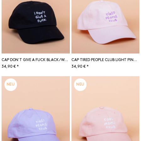
CAP DON´T GIVE A FUCK BLACK/WHITE
CAP TIRED PEOPLE CLUB LIGHT PINK/LILAC
34,90 € *
34,90 € *
NEU
NEU