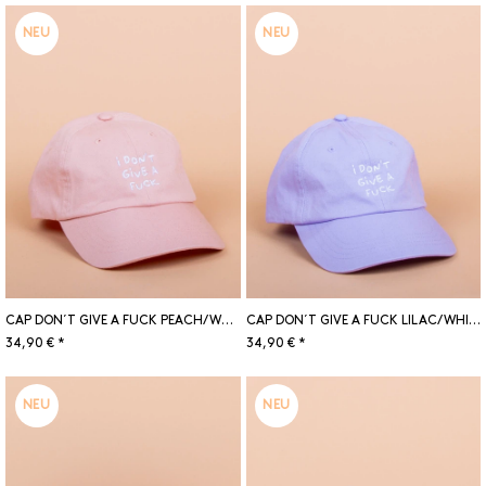
NEU
NEU
CAP DON´T GIVE A FUCK PEACH/WHITE
CAP DON´T GIVE A FUCK LILAC/WHITE
34,90 € *
34,90 € *
NEU
NEU