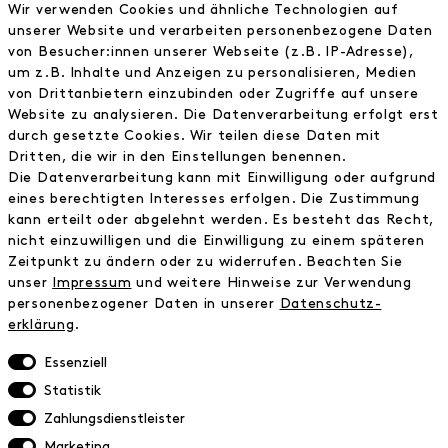
FRAU HANSEN
Wir verwenden Cookies und ähnliche Technologien auf
Store
unserer Website und verarbeiten personenbezogene Daten
von Besucher:innen unserer Webseite (z.B. IP-Adresse),
Journal
um z.B. Inhalte und Anzeigen zu personalisieren, Medien
Wir
von Drittanbietern einzubinden oder Zugriffe auf unsere
Jobs
Website zu analysieren. Die Datenverarbeitung erfolgt erst
Wholesale
durch gesetzte Cookies. Wir teilen diese Daten mit
Instagram
Dritten, die wir in den Einstellungen benennen.
Facebook
Die Datenverarbeitung kann mit Einwilligung oder aufgrund
Kontakt
eines berechtigten Interesses erfolgen. Die Zustimmung
kann erteilt oder abgelehnt werden. Es besteht das Recht,
nicht einzuwilligen und die Einwilligung zu einem späteren
INFORMATIONEN
Zeitpunkt zu ändern oder zu widerrufen. Beachten Sie
FAQ
unser
Impressum
und weitere Hinweise zur Verwendung
personenbezogener Daten in unserer
Daten­schutz­
Zahlungsinformationen
erklärung
.
Versand
Retoure
Essenziell
Widerrufsrecht
Statistik
Datenschutz
Zahlungsdienstleister
AGB
Marketing