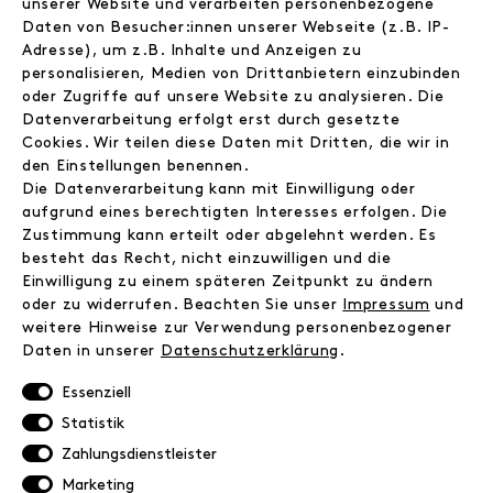
unserer Website und verarbeiten personenbezogene
Jobs
Daten von Besucher:innen unserer Webseite (z.B. IP-
Wholesale
Adresse), um z.B. Inhalte und Anzeigen zu
Instagram
personalisieren, Medien von Drittanbietern einzubinden
Facebook
oder Zugriffe auf unsere Website zu analysieren. Die
Kontakt
Datenverarbeitung erfolgt erst durch gesetzte
Cookies. Wir teilen diese Daten mit Dritten, die wir in
den Einstellungen benennen.
INFORMATIONEN
Die Datenverarbeitung kann mit Einwilligung oder
FAQ
aufgrund eines berechtigten Interesses erfolgen. Die
Zahlungsinformationen
Zustimmung kann erteilt oder abgelehnt werden. Es
Versand
besteht das Recht, nicht einzuwilligen und die
Einwilligung zu einem späteren Zeitpunkt zu ändern
Retoure
oder zu widerrufen. Beachten Sie unser
Impressum
und
Widerrufsrecht
weitere Hinweise zur Verwendung personenbezogener
Datenschutz
Daten in unserer
Daten­schutz­erklärung
.
AGB
Impressum
Essenziell
Statistik
NEWSLETTER
Zahlungsdienstleister
Marketing