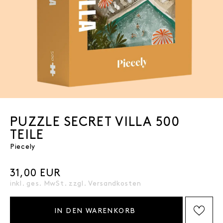
PUZZLE SECRET VILLA 500
TEILE
Piecely
31,00 EUR
inkl. ges. MwSt. zzgl.
Versandkosten
IN DEN WARENKORB
AUF DIE WISHLIST SETZEN