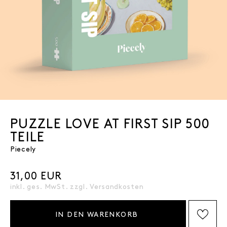
PUZZLE LOVE AT FIRST SIP 500
TEILE
Piecely
31,00 EUR
inkl. ges. MwSt. zzgl.
Versandkosten
IN DEN WARENKORB
AUF DIE WISHLIST SETZEN