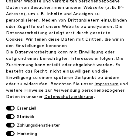
unserer Website und verarbeiten personenbezogene
Jobs
Daten von Besucher:innen unserer Webseite (z.B. IP-
Wholesale
Adresse), um z.B. Inhalte und Anzeigen zu
Instagram
personalisieren, Medien von Drittanbietern einzubinden
Facebook
oder Zugriffe auf unsere Website zu analysieren. Die
Kontakt
Datenverarbeitung erfolgt erst durch gesetzte
Cookies. Wir teilen diese Daten mit Dritten, die wir in
den Einstellungen benennen.
INFORMATIONEN
Die Datenverarbeitung kann mit Einwilligung oder
FAQ
aufgrund eines berechtigten Interesses erfolgen. Die
Zahlungsinformationen
Zustimmung kann erteilt oder abgelehnt werden. Es
Versand
besteht das Recht, nicht einzuwilligen und die
Einwilligung zu einem späteren Zeitpunkt zu ändern
Retoure
oder zu widerrufen. Beachten Sie unser
Impressum
und
Widerrufsrecht
weitere Hinweise zur Verwendung personenbezogener
Datenschutz
Daten in unserer
Daten­schutz­erklärung
.
AGB
Impressum
Essenziell
Statistik
NEWSLETTER
Zahlungsdienstleister
Marketing