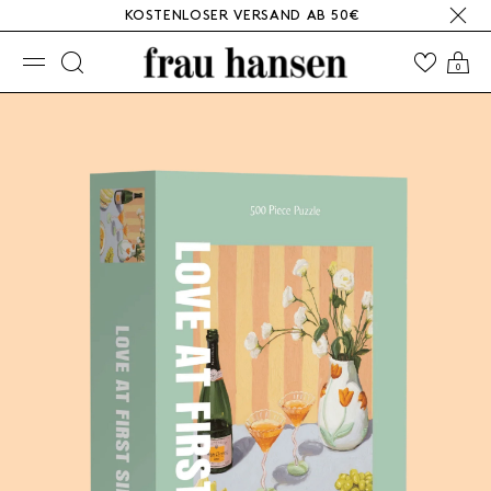
KOSTENLOSER VERSAND AB 50€
☰
0