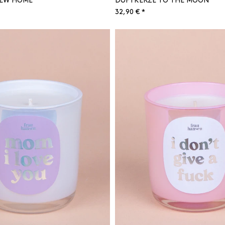
NEW HOME
DUFTKERZE TO THE MOON
32,90 € *