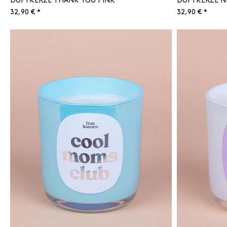
DUFTKERZE THANK YOU PINK
DUFTKERZE 
32,90 € *
32,90 € *