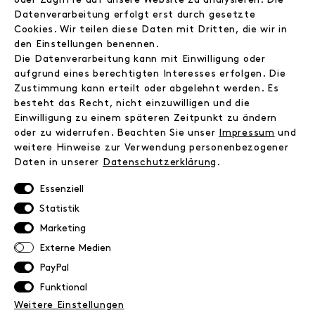
Jobs
Datenverarbeitung erfolgt erst durch gesetzte
Wholesale
Cookies. Wir teilen diese Daten mit Dritten, die wir in
Instagram
den Einstellungen benennen.
Facebook
Die Datenverarbeitung kann mit Einwilligung oder
Kontakt
aufgrund eines berechtigten Interesses erfolgen. Die
Zustimmung kann erteilt oder abgelehnt werden. Es
besteht das Recht, nicht einzuwilligen und die
INFORMATIONEN
Einwilligung zu einem späteren Zeitpunkt zu ändern
FAQ
oder zu widerrufen. Beachten Sie unser
Impressum
und
weitere Hinweise zur Verwendung personenbezogener
Zahlungsinformationen
Daten in unserer
Daten­schutz­erklärung
.
Versand
Retoure
Essenziell
Widerrufsrecht
Statistik
Datenschutz
Marketing
AGB
Externe Medien
Impressum
PayPal
Funktional
NEWSLETTER
Weitere Einstellungen