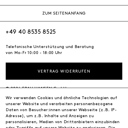
ZUM SEITENANFANG
+49 40 8535 8525
Telefonische Unterstützung und Beratung
von Mo-Fr 10:00 - 18:00 Uhr
VERTRAG WIDERRUFEN
© 2026 FRAU HANSEN GmbH
Wir verwenden Cookies und ähnliche Technologien auf
FRAU HANSEN
unserer Website und verarbeiten personenbezogene
Store
Daten von Besucher:innen unserer Webseite (z.B. IP-
Adresse), um z.B. Inhalte und Anzeigen zu
Journal
personalisieren, Medien von Drittanbietern einzubinden
Wir
oder Zugriffe auf unsere Website zu analysieren. Die