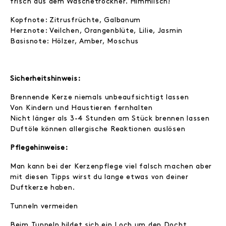
frisch aus dem Wäschetrockner. Himmlisch!
Kopfnote: Zitrusfrüchte, Galbanum
Herznote: Veilchen, Orangenblüte, Lilie, Jasmin
Basisnote: Hölzer, Amber, Moschus
Sicherheitshinweis:
Brennende Kerze niemals unbeaufsichtigt lassen
Von Kindern und Haustieren fernhalten
Nicht länger als 3-4 Stunden am Stück brennen lassen
Duftöle können allergische Reaktionen auslösen
Pflegehinweise:
Man kann bei der Kerzenpflege viel falsch machen aber
mit diesen Tipps wirst du lange etwas von deiner
Duftkerze haben.
Tunneln vermeiden
Beim Tunneln bildet sich ein Loch um den Docht