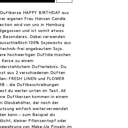
 Duftkerze HAPPY BIRTHDAY aus
ner eigenen Frau Hansen Candle
lection wird von uns in Hamburg
dgegossen und ist somit etwas
z Besonderes. Dabei verwenden
 ausschließlich 100% Sojawachs aus
technik-frei angebautem Soja.
ere hochwertigen Duftöle machen
e Kerze zu einem
iderstehlichem Dufterlebnis. Du
nst aus 2 verschiedenen Düften
len: FRESH LINEN und FLOWER
B - die Duftbeschreibungen
est du weiter unten im Text. All
ere Duftkerzen kommen in einem
en Glasbehälter, der nach der
utzung einfach weiterverwendet
den kann – zum Beispiel als
dlicht, kleiner Pflanzentopf oder
bewahrung von Make-Up Pinseln im