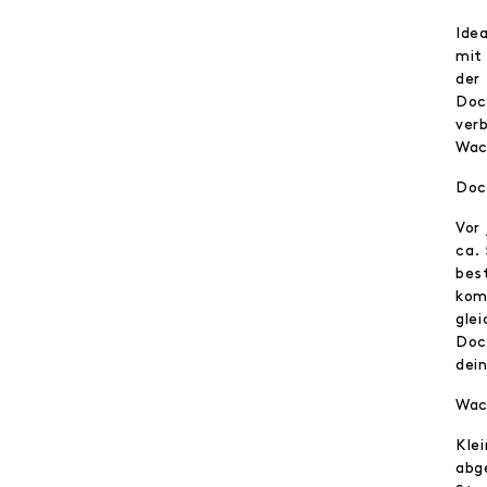
Ide
mit
der
Doc
ver
Wac
Doc
Vor
ca.
bes
kom
glei
Doc
dei
Wac
Kle
abg