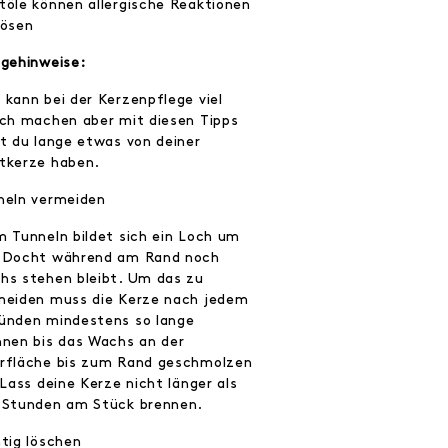
töle können allergische Reaktionen
lösen
egehinweise:
 kann bei der Kerzenpflege viel
sch machen aber mit diesen Tipps
st du lange etwas von deiner
tkerze haben.
neln vermeiden
m Tunneln bildet sich ein Loch um
 Docht während am Rand noch
hs stehen bleibt. Um das zu
meiden muss die Kerze nach jedem
ünden mindestens so lange
nnen bis das Wachs an der
rfläche bis zum Rand geschmolzen
 Lass deine Kerze nicht länger als
 Stunden am Stück brennen.
htig löschen