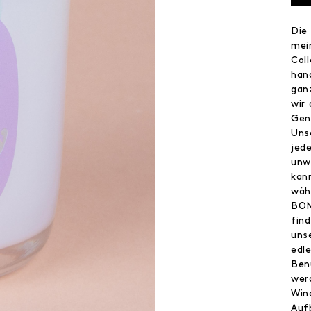
Die
mei
Col
han
gan
wir
Gen
Uns
jed
unw
kan
wäh
BOM
find
uns
edl
Ben
wer
Win
Auf