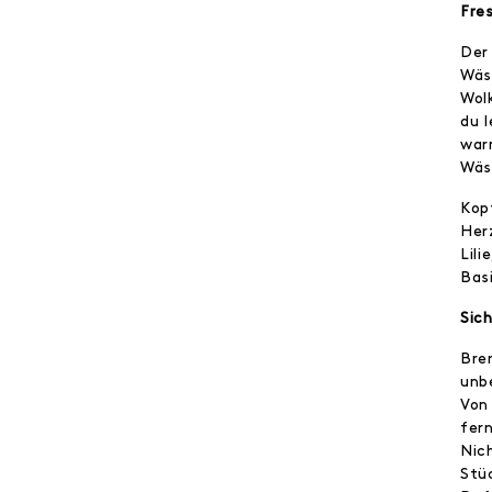
Fre
Der
Wäs
Wolk
du 
war
Wäs
Kop
Her
Lili
Bas
Sic
Bre
unb
Von
fer
Nic
Stü