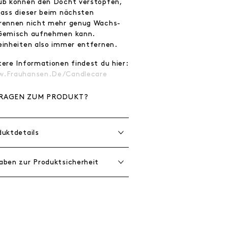
ub können den Docht verstopfen,
dass dieser beim nächsten
rennen nicht mehr genug Wachs-
Gemisch aufnehmen kann.
einheiten also immer entfernen.
tere Informationen findest du hier:
.frauhansen.de/candlecare
RAGEN ZUM PRODUKT?
duktdetails
aben zur Produktsicherheit