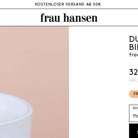
KOSTENLOSER VERSAND AB 50€
D
B
fra
3
inkl
F
DU