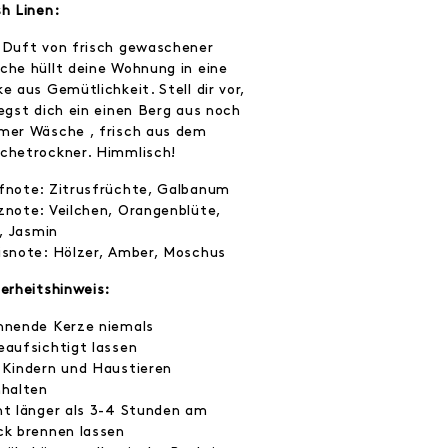
sh Linen:
 Duft von frisch gewaschener
che hüllt deine Wohnung in eine
e aus Gemütlichkeit. Stell dir vor,
legst dich ein einen Berg aus noch
mer Wäsche , frisch aus dem
chetrockner. Himmlisch!
fnote: Zitrusfrüchte, Galbanum
znote: Veilchen, Orangenblüte,
e, Jasmin
isnote: Hölzer, Amber, Moschus
herheitshinweis:
nnende Kerze niemals
eaufsichtigt lassen
 Kindern und Haustieren
nhalten
ht länger als 3-4 Stunden am
ck brennen lassen