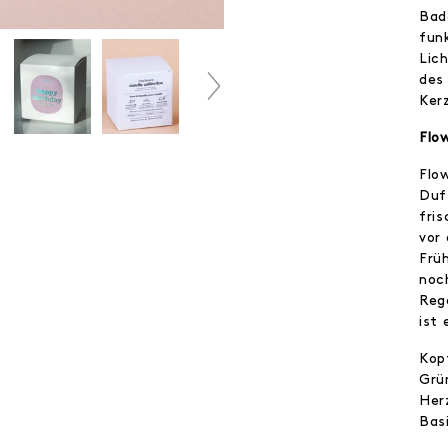
Bad
fun
Lic
des
Ker
Flo
Flow
Duf
fris
vor 
Frü
noc
Reg
ist 
Kop
Grü
Her
Basi