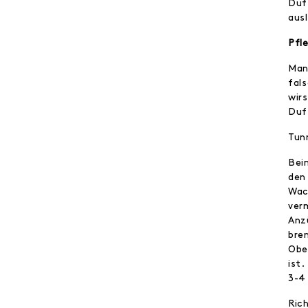
Duf
aus
Pfl
Man
fal
wir
Duf
Tun
Bei
den
Wac
ver
Anz
bre
Obe
ist.
3-4
Ric