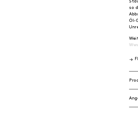
Sta
so 
Abb
Öl-
Unr
Wei
Www
F
Pro
Ang