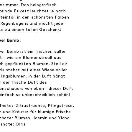
ezimmer. Das holografisch
kelnde Etikett leuchtet je nach
hteinfall in den schönsten Farben
 Regenbogens und macht jede
ze zu einem tollen Geschenk!
wer Bomb:
er Bomb ist ein frischer, süßer
t – wie ein Blumenstrauß aus
ch gepflückten Blumen. Stell dir
du stehst auf einer Wiese voller
hlingsblumen, in der Luft hängt
h der frische Duft des
enschauers von eben – dieser Duft
einfach so unbeschreiblich schön!
fnote: Zitrusfrüchte, Pfingstrose,
n und Kräuter für blumige Frische
znote: Blumen, Jasmin und Ylang
snote: Orris