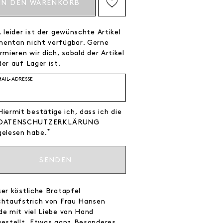
IN DEN WARENKORB
AUF DIE WISHLIST SETZEN
 leider ist der gewünschte Artikel
entan nicht verfügbar. Gerne
rmieren wir dich, sobald der Artikel
er auf Lager ist.
MAIL-ADRESSE
Hiermit bestätige ich, dass ich die
DATEN­SCHUTZ­ERKLÄRUNG
*
gelesen habe.
SENDEN
ser köstliche Bratapfel
chtaufstrich von Frau Hansen
de mit viel Liebe von Hand
gestellt. Etwas ganz Besonderes