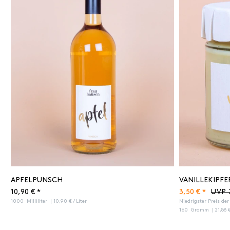
APFELPUNSCH
VANILLEKIPFE
10,90 € *
3,50 € *
UVP 
1000
Milliliter
| 10,90 € / Liter
Niedrigster Preis de
160
Gramm
| 21,88