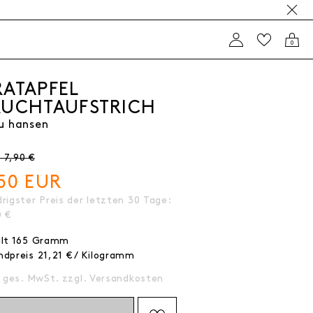
0
RATAPFEL
RUCHTAUFSTRICH
u hansen
 7,90 €
,50 EUR
rigster Preis der letzten 30 Tage:
0 €
alt
165
Gramm
ndpreis
21,21 € / Kilogramm
. ges. MwSt. zzgl.
Versandkosten