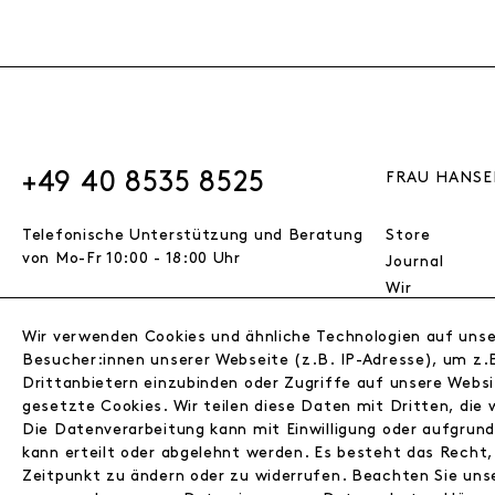
+49 40 8535 8525
FRAU HANSE
Telefonische Unterstützung und Beratung
Store
von Mo-Fr 10:00 - 18:00 Uhr
Journal
Wir
Jobs
Wir verwenden Cookies und ähnliche Technologien auf uns
Wholesale
VERTRAG WIDERRUFEN
Besucher:innen unserer Webseite (z.B. IP-Adresse), um z.B
Instagram
Drittanbietern einzubinden oder Zugriffe auf unsere Websi
Facebook
gesetzte Cookies. Wir teilen diese Daten mit Dritten, die 
Kontakt
© 2026 FRAU HANSEN GmbH
Die Datenverarbeitung kann mit Einwilligung oder aufgrun
kann erteilt oder abgelehnt werden. Es besteht das Recht, 
Zeitpunkt zu ändern oder zu widerrufen. Beachten Sie un