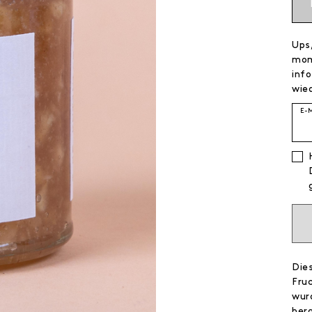
Ups,
mom
info
wied
E-
Die
Fru
wur
her