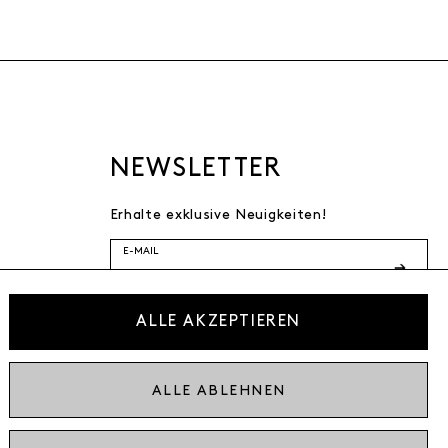
NEWSLETTER
Erhalte exklusive Neuigkeiten!
E-MAIL
Ich bestätige die
ALLE AKZEPTIEREN
Datenschutzbestimmung
* inkl. MwSt. zzgl. Versandkosten
ALLE ABLEHNEN