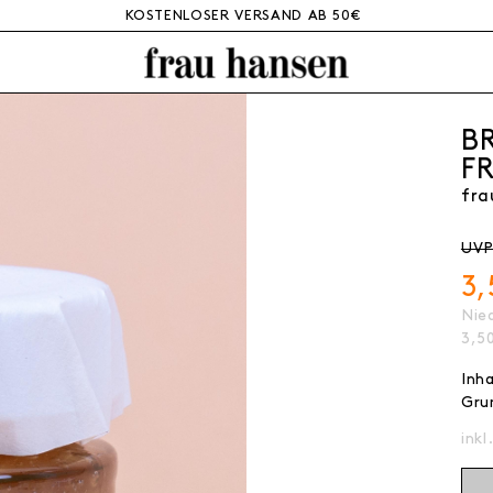
KOSTENLOSER VERSAND AB 50€
B
F
fra
UVP
3
Nied
3,5
Inh
Gru
inkl