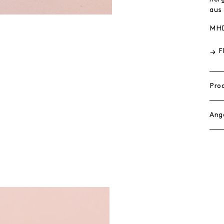
aus
MHD
F
Pro
Ang