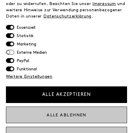
FAQ
oder zu widerrufen. Beachten Sie unser
Impressum
und
weitere Hinweise zur Verwendung personenbezogener
Zahlungsinformationen
Daten in unserer
Daten­schutz­erklärung
.
Versand
Retoure
Essenziell
Widerrufsrecht
Statistik
Datenschutz
Marketing
AGB
Externe Medien
Impressum
PayPal
Funktional
NEWSLETTER
Weitere Einstellungen
Erhalte exklusive Neuigkeiten!
E-MAIL
ALLE AKZEPTIEREN
Ich bestätige die
Datenschutzbestimmung
ALLE ABLEHNEN