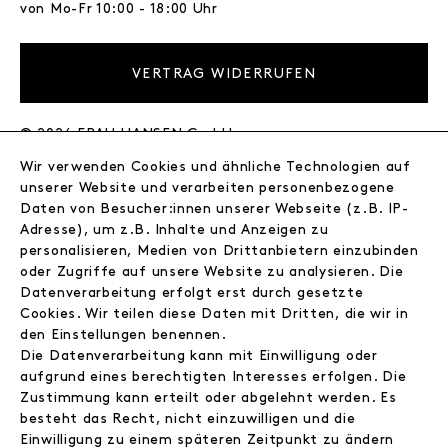
von Mo-Fr 10:00 - 18:00 Uhr
VERTRAG WIDERRUFEN
© 2026 FRAU HANSEN GmbH
Wir verwenden Cookies und ähnliche Technologien auf
FRAU HANSEN
unserer Website und verarbeiten personenbezogene
Store
Daten von Besucher:innen unserer Webseite (z.B. IP-
Adresse), um z.B. Inhalte und Anzeigen zu
Journal
personalisieren, Medien von Drittanbietern einzubinden
Wir
oder Zugriffe auf unsere Website zu analysieren. Die
Jobs
Datenverarbeitung erfolgt erst durch gesetzte
Wholesale
Cookies. Wir teilen diese Daten mit Dritten, die wir in
Instagram
den Einstellungen benennen.
Facebook
Die Datenverarbeitung kann mit Einwilligung oder
Kontakt
aufgrund eines berechtigten Interesses erfolgen. Die
Zustimmung kann erteilt oder abgelehnt werden. Es
besteht das Recht, nicht einzuwilligen und die
INFORMATIONEN
Einwilligung zu einem späteren Zeitpunkt zu ändern