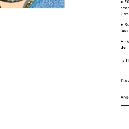
• F
sta
Unt
• R
las
• F
der
F
Pro
Ang