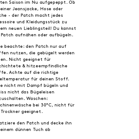
zten Saison im Nu aufgepeppt. Ob
 einer Jeansjacke, Hose oder
che - der Patch macht jedes
essoire und Kleidungsstück zu
nem neuen Lieblingsteil! Du kannst
 Patch aufnähen oder aufbügeln.
te beachte: den Patch nur auf
ffen nutzen, die gebügelt werden
fen. Nicht geeignet für
chichtete & hitzeempfindliche
fe. Achte auf die richtige
eltemperatur für deinen Stoff.
te nicht mit Dampf bügeln und
giss nicht das Bügeleisen
zuschalten. Waschen:
chinenwäsche bei 30°C, nicht für
 Trockner geeignet.
latziere den Patch und decke ihn
 einem dünnen Tuch ab