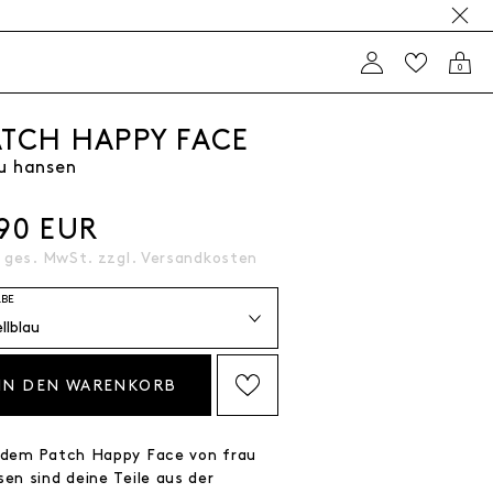
0
ATCH HAPPY FACE
u hansen
,90 EUR
. ges. MwSt. zzgl.
Versandkosten
RBE
IN DEN WARENKORB
AUF DIE WISHLIST SETZEN
 dem Patch Happy Face von frau
en sind deine Teile aus der