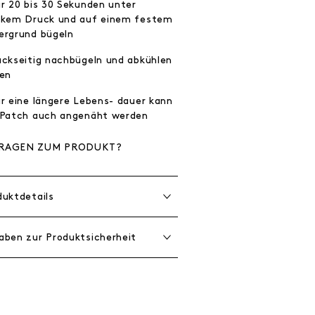
ür 20 bis 30 Sekunden unter
rkem Druck und auf einem festem
ergrund bügeln
ückseitig nachbügeln und abkühlen
sen
ür eine längere Lebens- dauer kann
 Patch auch angenäht werden
RAGEN ZUM PRODUKT?
duktdetails
aben zur Produktsicherheit