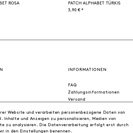
BET ROSA
PATCH ALPHABET TÜRKIS
3,90 € *
N
INFORMATIONEN
FAQ
Zahlungsinformationen
Versand
Retoure
erer Website und verarbeiten personenbezogene Daten von
Widerrufsrecht
. Inhalte und Anzeigen zu personalisieren, Medien von
Datenschutz
te zu analysieren. Die Datenverarbeitung erfolgt erst durch
AGB
wir in den Einstellungen benennen.