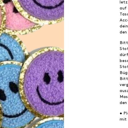
let
auf
Tas
Acc
dei
den
Bit
Sto
dür
bes
Stof
Büg
Bit
ver
aus
Mas
den
• P
mit