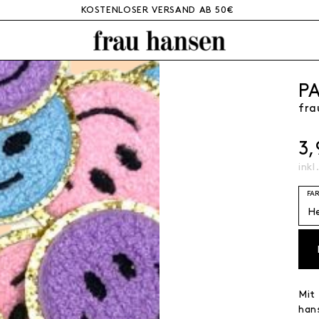
KOSTENLOSER VERSAND AB 50€
P
fra
3
inkl
FA
Mit
hans