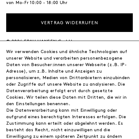
von Mo-Fr 10:00 - 18:00 Uhr
VERTRAG WIDERRUFEN
© 2026 FRAU HANSEN GmbH
Wir verwenden Cookies und ähnliche Technologien auf
FRAU HANSEN
unserer Website und verarbeiten personenbezogene
Store
Daten von Besucher:innen unserer Webseite (z.B. IP-
Adresse), um z.B. Inhalte und Anzeigen zu
Journal
personalisieren, Medien von Drittanbietern einzubinden
Wir
oder Zugriffe auf unsere Website zu analysieren. Die
Jobs
Datenverarbeitung erfolgt erst durch gesetzte
Wholesale
Cookies. Wir teilen diese Daten mit Dritten, die wir in
Instagram
den Einstellungen benennen.
Facebook
Die Datenverarbeitung kann mit Einwilligung oder
Kontakt
aufgrund eines berechtigten Interesses erfolgen. Die
Zustimmung kann erteilt oder abgelehnt werden. Es
besteht das Recht, nicht einzuwilligen und die
INFORMATIONEN
Einwilligung zu einem späteren Zeitpunkt zu ändern