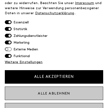
FAQ
oder zu widerrufen. Beachten Sie unser
Impressum
und
weitere Hinweise zur Verwendung personenbezogener
Zahlungsinformationen
Daten in unserer
Daten­schutz­erklärung
.
Versand
Retoure
Essenziell
Widerrufsrecht
Statistik
Datenschutz
Zahlungsdienstleister
AGB
Marketing
Impressum
Externe Medien
Funktional
NEWSLETTER
Weitere Einstellungen
Erhalte exklusive Neuigkeiten!
E-MAIL
ALLE AKZEPTIEREN
Ich bestätige die
Datenschutzbestimmung
ALLE ABLEHNEN