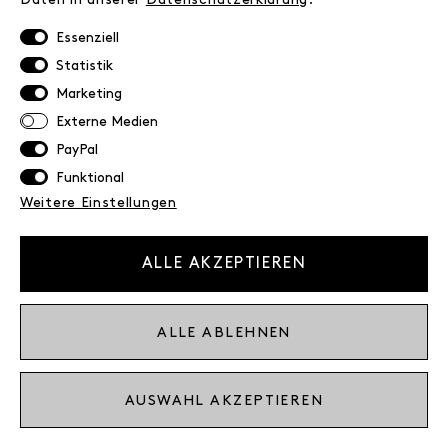
Versand
Retoure
Essenziell
Widerrufsrecht
Statistik
Datenschutz
Marketing
AGB
Externe Medien
Impressum
PayPal
Funktional
NEWSLETTER
Weitere Einstellungen
Erhalte exklusive Neuigkeiten!
E-MAIL
ALLE AKZEPTIEREN
Ich bestätige die
Datenschutzbestimmung
ALLE ABLEHNEN
* inkl. MwSt. zzgl. Versandkosten
AUSWAHL AKZEPTIEREN