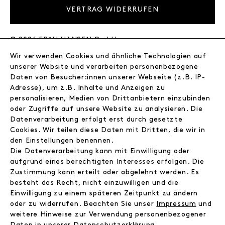
VERTRAG WIDERRUFEN
© 2026 FRAU HANSEN GmbH
Wir verwenden Cookies und ähnliche Technologien auf
FRAU HANSEN
unserer Website und verarbeiten personenbezogene
Store
Daten von Besucher:innen unserer Webseite (z.B. IP-
Adresse), um z.B. Inhalte und Anzeigen zu
Journal
personalisieren, Medien von Drittanbietern einzubinden
Wir
oder Zugriffe auf unsere Website zu analysieren. Die
Jobs
Datenverarbeitung erfolgt erst durch gesetzte
Wholesale
Cookies. Wir teilen diese Daten mit Dritten, die wir in
Instagram
den Einstellungen benennen.
Facebook
Die Datenverarbeitung kann mit Einwilligung oder
Kontakt
aufgrund eines berechtigten Interesses erfolgen. Die
Zustimmung kann erteilt oder abgelehnt werden. Es
besteht das Recht, nicht einzuwilligen und die
INFORMATIONEN
Einwilligung zu einem späteren Zeitpunkt zu ändern
FAQ
oder zu widerrufen. Beachten Sie unser
Impressum
und
weitere Hinweise zur Verwendung personenbezogener
Zahlungsinformationen
Daten in unserer
Daten­schutz­erklärung
.