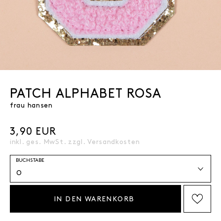
PATCH ALPHABET ROSA
frau hansen
3,90 EUR
inkl. ges. MwSt. zzgl.
Versandkosten
BUCHSTABE
IN DEN WARENKORB
AUF DIE WISHLIST SETZEN