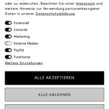
FAQ
oder zu widerrufen. Beachten Sie unser
Impressum
und
weitere Hinweise zur Verwendung personenbezogener
Zahlungsinformationen
Daten in unserer
Daten­schutz­erklärung
.
Versand
Retoure
Essenziell
Widerrufsrecht
Statistik
Datenschutz
Marketing
AGB
Externe Medien
Impressum
PayPal
Funktional
NEWSLETTER
Weitere Einstellungen
Erhalte exklusive Neuigkeiten!
E-MAIL
ALLE AKZEPTIEREN
Ich bestätige die
Datenschutzbestimmung
ALLE ABLEHNEN