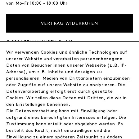
von Mo-Fr 10:00 - 18:00 Uhr
VERTRAG WIDERRUFEN
© 2026 FRAU HANSEN GmbH
Wir verwenden Cookies und ähnliche Technologien auf
FRAU HANSEN
unserer Website und verarbeiten personenbezogene
Store
Daten von Besucher:innen unserer Webseite (z.B. IP-
Adresse), um z.B. Inhalte und Anzeigen zu
Journal
personalisieren, Medien von Drittanbietern einzubinden
Wir
oder Zugriffe auf unsere Website zu analysieren. Die
Jobs
Datenverarbeitung erfolgt erst durch gesetzte
Wholesale
Cookies. Wir teilen diese Daten mit Dritten, die wir in
Instagram
den Einstellungen benennen.
Facebook
Die Datenverarbeitung kann mit Einwilligung oder
Kontakt
aufgrund eines berechtigten Interesses erfolgen. Die
Zustimmung kann erteilt oder abgelehnt werden. Es
besteht das Recht, nicht einzuwilligen und die
INFORMATIONEN
Einwilligung zu einem späteren Zeitpunkt zu ändern