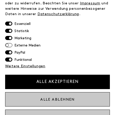
FAQ
oder zu widerrufen. Beachten Sie unser
Impressum
und
weitere Hinweise zur Verwendung personenbezogener
Zahlungsinformationen
Daten in unserer
Daten­schutz­erklärung
.
Versand
Retoure
Essenziell
Widerrufsrecht
Statistik
Datenschutz
Marketing
AGB
Externe Medien
Impressum
PayPal
Funktional
NEWSLETTER
Weitere Einstellungen
Erhalte exklusive Neuigkeiten!
E-MAIL
ALLE AKZEPTIEREN
Ich bestätige die
Datenschutzbestimmung
ALLE ABLEHNEN