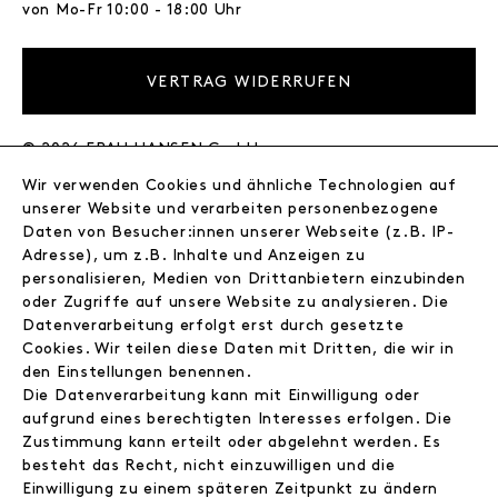
von Mo-Fr 10:00 - 18:00 Uhr
VERTRAG WIDERRUFEN
© 2026 FRAU HANSEN GmbH
Wir verwenden Cookies und ähnliche Technologien auf
FRAU HANSEN
unserer Website und verarbeiten personenbezogene
Store
Daten von Besucher:innen unserer Webseite (z.B. IP-
Adresse), um z.B. Inhalte und Anzeigen zu
Journal
personalisieren, Medien von Drittanbietern einzubinden
Wir
oder Zugriffe auf unsere Website zu analysieren. Die
Jobs
Datenverarbeitung erfolgt erst durch gesetzte
Wholesale
Cookies. Wir teilen diese Daten mit Dritten, die wir in
Instagram
den Einstellungen benennen.
Facebook
Die Datenverarbeitung kann mit Einwilligung oder
Kontakt
aufgrund eines berechtigten Interesses erfolgen. Die
Zustimmung kann erteilt oder abgelehnt werden. Es
besteht das Recht, nicht einzuwilligen und die
INFORMATIONEN
Einwilligung zu einem späteren Zeitpunkt zu ändern