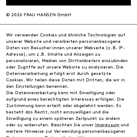
© 2026 FRAU HANSEN GmbH
FRAU HANSEN
Wir verwenden Cookies und ähnliche Technologien auf
Store
unserer Website und verarbeiten personenbezogene
Journal
Daten von Besucher:innen unserer Webseite (z.B. IP-
Wir
Adresse), um z.B. Inhalte und Anzeigen zu
Jobs
personalisieren, Medien von Drittanbietern einzubinden
Wholesale
oder Zugriffe auf unsere Website zu analysieren. Die
Datenverarbeitung erfolgt erst durch gesetzte
Instagram
Cookies. Wir teilen diese Daten mit Dritten, die wir in
Facebook
den Einstellungen benennen.
Kontakt
Die Datenverarbeitung kann mit Einwilligung oder
aufgrund eines berechtigten Interesses erfolgen. Die
Zustimmung kann erteilt oder abgelehnt werden. Es
INFORMATIONEN
besteht das Recht, nicht einzuwilligen und die
FAQ
Einwilligung zu einem späteren Zeitpunkt zu ändern
Zahlungsinformationen
oder zu widerrufen. Beachten Sie unser
Impressum
und
Versand
weitere Hinweise zur Verwendung personenbezogener
Retoure