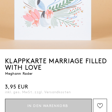
KLAPPKARTE MARRIAGE FILLED
WITH LOVE
Meghann Rader
3,95 EUR
inkl. ges. MwSt. zzgl.
Versandkosten
IN DEN WARENKORB
AUF DIE WISHLIST SETZEN