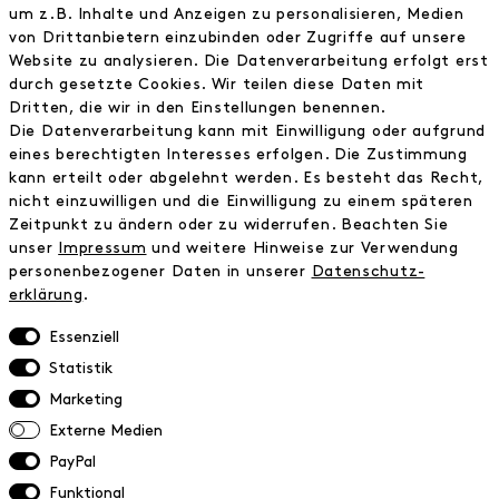
Instagram
um z.B. Inhalte und Anzeigen zu personalisieren, Medien
Facebook
von Drittanbietern einzubinden oder Zugriffe auf unsere
Website zu analysieren. Die Datenverarbeitung erfolgt erst
Kontakt
durch gesetzte Cookies. Wir teilen diese Daten mit
Dritten, die wir in den Einstellungen benennen.
INFORMATIONEN
Die Datenverarbeitung kann mit Einwilligung oder aufgrund
eines berechtigten Interesses erfolgen. Die Zustimmung
FAQ
kann erteilt oder abgelehnt werden. Es besteht das Recht,
Zahlungsinformationen
nicht einzuwilligen und die Einwilligung zu einem späteren
Versand
Zeitpunkt zu ändern oder zu widerrufen. Beachten Sie
Retoure
unser
Impressum
und weitere Hinweise zur Verwendung
Widerrufsrecht
personenbezogener Daten in unserer
Daten­schutz­
Datenschutz
erklärung
.
AGB
Essenziell
Impressum
Statistik
Marketing
NEWSLETTER
Externe Medien
Erhalte exklusive Neuigkeiten!
PayPal
Funktional
E-MAIL