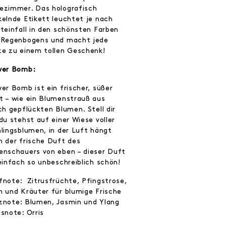
ezimmer. Das holografisch
kelnde Etikett leuchtet je nach
hteinfall in den schönsten Farben
 Regenbogens und macht jede
ze zu einem tollen Geschenk!
wer Bomb:
er Bomb ist ein frischer, süßer
t – wie ein Blumenstrauß aus
ch gepflückten Blumen. Stell dir
du stehst auf einer Wiese voller
hlingsblumen, in der Luft hängt
h der frische Duft des
enschauers von eben – dieser Duft
einfach so unbeschreiblich schön!
fnote: Zitrusfrüchte, Pfingstrose,
n und Kräuter für blumige Frische
znote: Blumen, Jasmin und Ylang
snote: Orris