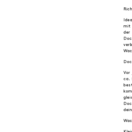
Ric
Ide
mit
der
Doc
ver
Wac
Doc
Vor
ca.
bes
kom
glei
Doc
dei
Wac
Kle