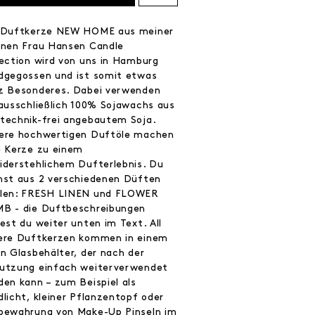
 Duftkerze NEW HOME aus meiner
enen Frau Hansen Candle
lection wird von uns in Hamburg
dgegossen und ist somit etwas
z Besonderes. Dabei verwenden
 ausschließlich 100% Sojawachs aus
technik-frei angebautem Soja.
ere hochwertigen Duftöle machen
e Kerze zu einem
iderstehlichem Dufterlebnis. Du
nst aus 2 verschiedenen Düften
len: FRESH LINEN und FLOWER
B - die Duftbeschreibungen
est du weiter unten im Text. All
ere Duftkerzen kommen in einem
en Glasbehälter, der nach der
utzung einfach weiterverwendet
den kann – zum Beispiel als
dlicht, kleiner Pflanzentopf oder
bewahrung von Make-Up Pinseln im