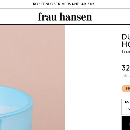
KOSTENLOSER VERSAND AB 50€
D
H
fra
3
inkl
F
DU