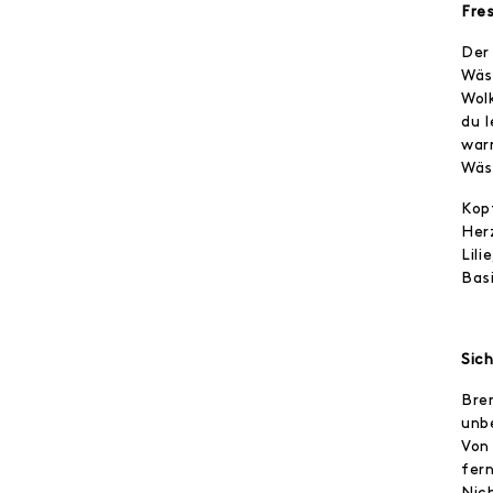
Fre
Der
Wäs
Wolk
du 
war
Wäs
Kop
Her
Lili
Bas
Sic
Bre
unb
Von
fer
Nic