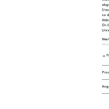
abg
Sta
so 
Abb
Öl-
Unr
Wei
Www
F
Pro
Ang