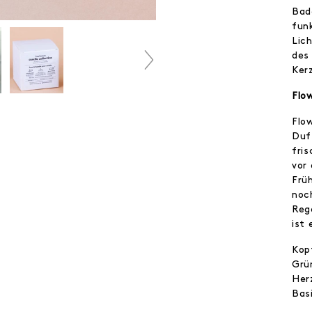
Bad
fun
Lic
des
Ker
Flo
Flow
Duf
fris
vor 
Frü
noc
Reg
ist 
Kop
Grü
Her
Basi