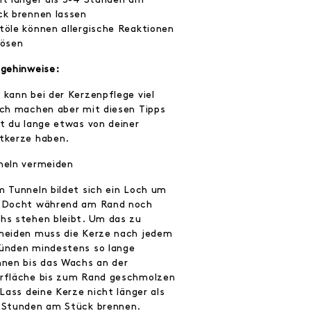
ck brennen lassen
töle können allergische Reaktionen
lösen
egehinweise:
 kann bei der Kerzenpflege viel
sch machen aber mit diesen Tipps
st du lange etwas von deiner
tkerze haben.
neln vermeiden
m Tunneln bildet sich ein Loch um
 Docht während am Rand noch
hs stehen bleibt. Um das zu
meiden muss die Kerze nach jedem
ünden mindestens so lange
nnen bis das Wachs an der
rfläche bis zum Rand geschmolzen
 Lass deine Kerze nicht länger als
 Stunden am Stück brennen.