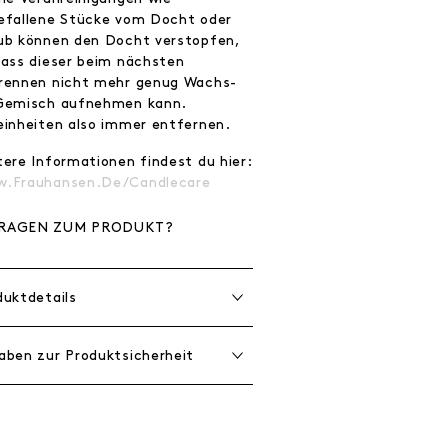
efallene Stücke vom Docht oder
ub können den Docht verstopfen,
dass dieser beim nächsten
rennen nicht mehr genug Wachs-
Gemisch aufnehmen kann.
einheiten also immer entfernen.
tere Informationen findest du hier:
.frauhansen.de/candlecare
RAGEN ZUM PRODUKT?
duktdetails
aben zur Produktsicherheit