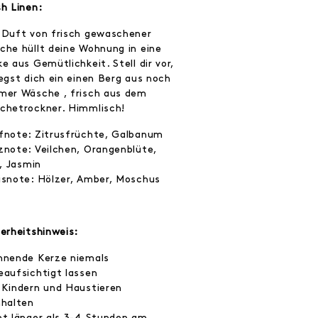
sh Linen:
 Duft von frisch gewaschener
che hüllt deine Wohnung in eine
e aus Gemütlichkeit. Stell dir vor,
legst dich ein einen Berg aus noch
mer Wäsche , frisch aus dem
chetrockner. Himmlisch!
fnote: Zitrusfrüchte, Galbanum
znote: Veilchen, Orangenblüte,
e, Jasmin
isnote: Hölzer, Amber, Moschus
herheitshinweis:
nnende Kerze niemals
eaufsichtigt lassen
 Kindern und Haustieren
nhalten
ht länger als 3-4 Stunden am