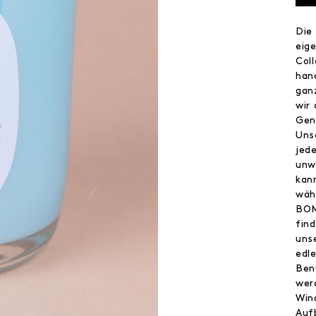
Die
eig
Col
han
gan
wir
Gen
Uns
jed
unw
kan
wäh
BOM
find
uns
edl
Ben
wer
Win
Auf