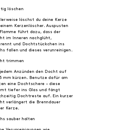
htig löschen
alerweise löschst du deine Kerze
 einem Kerzenlöscher. Auspusten
 Flamme führt dazu, dass der
ht im Inneren nachglüht,
brennt und Dochtstückchen ins
hs fallen und dieses verunreinigen.
ht trimmen
 jedem Anzünden den Docht auf
 5 mm kürzen. Benutze dafür am
ten eine Dochtschere – diese
mt tiefer ins Glas und fängt
chzeitig Dochtreste auf. Ein kurzer
ht verlängert die Brenndauer
ner Kerze.
hs sauber halten
ine Verunreinigungen wie