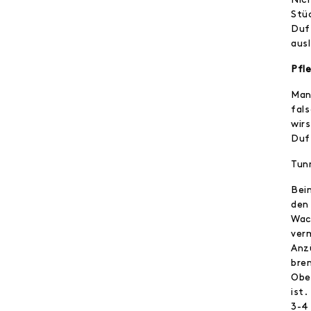
Stü
Duf
aus
Pfl
Man
fal
wir
Duf
Tun
Bei
den
Wac
ver
Anz
bre
Obe
ist.
3-4