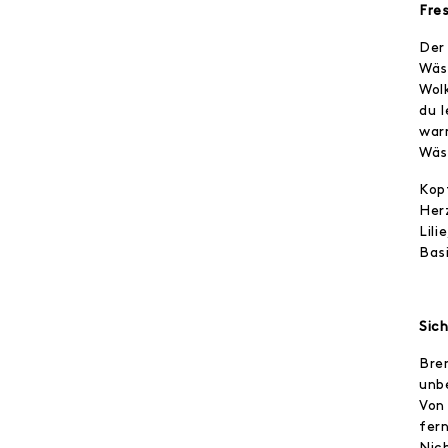
Fre
Der
Wäs
Wolk
du 
war
Wäs
Kop
Her
Lili
Bas
Sic
Bre
unb
Von
fer
Nic