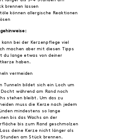
ck brennen lassen
töle können allergische Reaktionen
lösen
egehinweise:
 kann bei der Kerzenpflege viel
sch machen aber mit diesen Tipps
st du lange etwas von deiner
tkerze haben.
neln vermeiden
m Tunneln bildet sich ein Loch um
 Docht während am Rand noch
hs stehen bleibt. Um das zu
meiden muss die Kerze nach jedem
ünden mindestens so lange
nnen bis das Wachs an der
rfläche bis zum Rand geschmolzen
 Lass deine Kerze nicht länger als
 Stunden am Stück brennen.