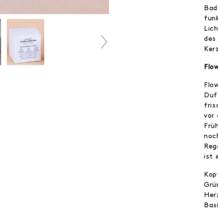
Bad
fun
Lic
des
Ker
Flo
Flow
Duf
fris
vor 
Frü
noc
Reg
ist 
Kop
Grü
Her
Basi