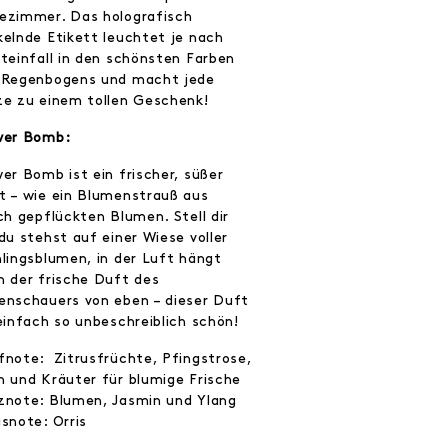
ezimmer. Das holografisch
kelnde Etikett leuchtet je nach
hteinfall in den schönsten Farben
 Regenbogens und macht jede
ze zu einem tollen Geschenk!
wer Bomb:
er Bomb ist ein frischer, süßer
t – wie ein Blumenstrauß aus
ch gepflückten Blumen. Stell dir
du stehst auf einer Wiese voller
hlingsblumen, in der Luft hängt
h der frische Duft des
enschauers von eben – dieser Duft
einfach so unbeschreiblich schön!
fnote: Zitrusfrüchte, Pfingstrose,
n und Kräuter für blumige Frische
znote: Blumen, Jasmin und Ylang
snote: Orris