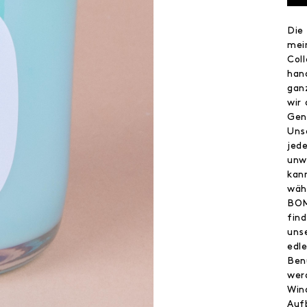
Die
mei
Col
han
gan
wir
Gen
Uns
jed
unw
kan
wäh
BOM
find
uns
edl
Ben
wer
Win
Auf