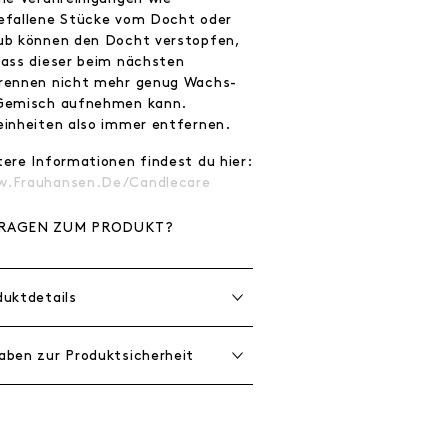
efallene Stücke vom Docht oder
ub können den Docht verstopfen,
dass dieser beim nächsten
rennen nicht mehr genug Wachs-
Gemisch aufnehmen kann.
einheiten also immer entfernen.
tere Informationen findest du hier:
.frauhansen.de/candlecare
RAGEN ZUM PRODUKT?
duktdetails
aben zur Produktsicherheit