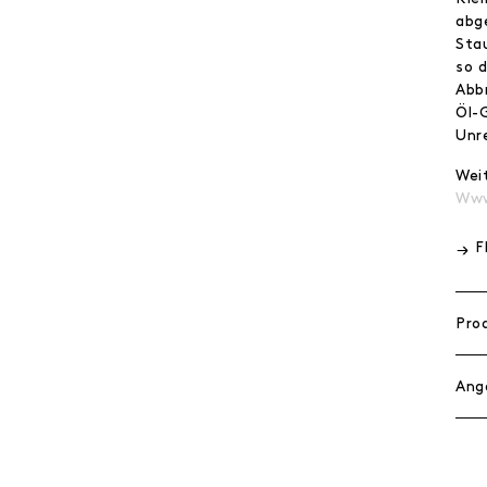
abg
Sta
so 
Abb
Öl-
Unr
Wei
Www
F
Pro
Ang