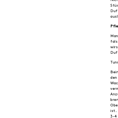
Stü
Duf
aus
Pfl
Man
fal
wir
Duf
Tun
Bei
den
Wac
ver
Anz
bre
Obe
ist.
3-4