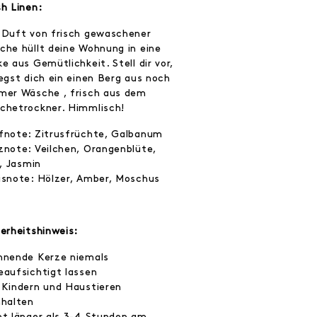
sh Linen:
 Duft von frisch gewaschener
che hüllt deine Wohnung in eine
e aus Gemütlichkeit. Stell dir vor,
legst dich ein einen Berg aus noch
mer Wäsche , frisch aus dem
chetrockner. Himmlisch!
fnote: Zitrusfrüchte, Galbanum
znote: Veilchen, Orangenblüte,
e, Jasmin
isnote: Hölzer, Amber, Moschus
herheitshinweis:
nnende Kerze niemals
eaufsichtigt lassen
 Kindern und Haustieren
nhalten
ht länger als 3-4 Stunden am