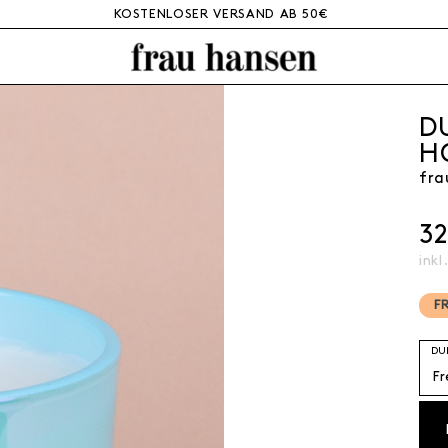
KOSTENLOSER VERSAND AB 50€
D
H
fra
3
inkl
F
DU