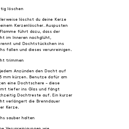
htig löschen
alerweise löschst du deine Kerze
 einem Kerzenlöscher. Auspusten
 Flamme führt dazu, dass der
ht im Inneren nachglüht,
brennt und Dochtstückchen ins
hs fallen und dieses verunreinigen.
ht trimmen
 jedem Anzünden den Docht auf
 5 mm kürzen. Benutze dafür am
ten eine Dochtschere – diese
mt tiefer ins Glas und fängt
chzeitig Dochtreste auf. Ein kurzer
ht verlängert die Brenndauer
ner Kerze.
hs sauber halten
ine Verunreinigungen wie