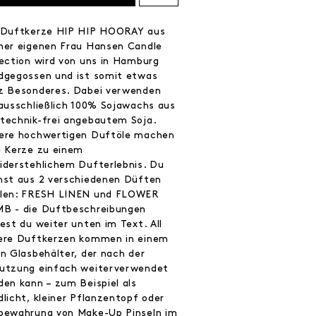
 Duftkerze HIP HIP HOORAY aus
ner eigenen Frau Hansen Candle
lection wird von uns in Hamburg
dgegossen und ist somit etwas
z Besonderes. Dabei verwenden
 ausschließlich 100% Sojawachs aus
technik-frei angebautem Soja.
ere hochwertigen Duftöle machen
e Kerze zu einem
iderstehlichem Dufterlebnis. Du
nst aus 2 verschiedenen Düften
len: FRESH LINEN und FLOWER
B - die Duftbeschreibungen
est du weiter unten im Text. All
ere Duftkerzen kommen in einem
en Glasbehälter, der nach der
utzung einfach weiterverwendet
den kann – zum Beispiel als
dlicht, kleiner Pflanzentopf oder
bewahrung von Make-Up Pinseln im