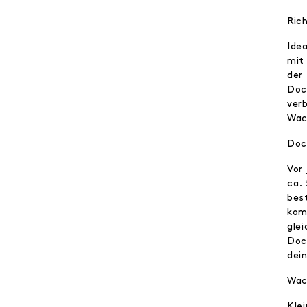
Ric
Ide
mit
der
Doc
ver
Wac
Doc
Vor
ca.
bes
kom
glei
Doc
dei
Wac
Kle