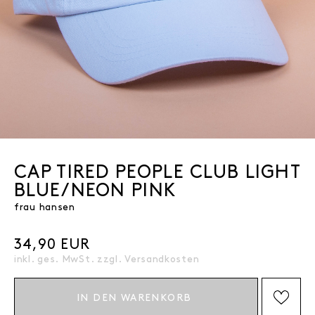
CAP TIRED PEOPLE CLUB LIGHT
BLUE/NEON PINK
frau hansen
34,90 EUR
inkl. ges. MwSt. zzgl.
Versandkosten
IN DEN WARENKORB
AUF DIE WISHLIST SETZEN