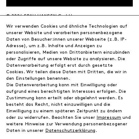
© 2026 FRAU HANSEN GmbH
Wir verwenden Cookies und ähnliche Technologien auf
FRAU HANSEN
unserer Website und verarbeiten personenbezogene
Store
Daten von Besucher:innen unserer Webseite (z.B. IP-
Adresse), um z.B. Inhalte und Anzeigen zu
Journal
personalisieren, Medien von Drittanbietern einzubinden
Wir
oder Zugriffe auf unsere Website zu analysieren. Die
Jobs
Datenverarbeitung erfolgt erst durch gesetzte
Wholesale
Cookies. Wir teilen diese Daten mit Dritten, die wir in
Instagram
den Einstellungen benennen.
Facebook
Die Datenverarbeitung kann mit Einwilligung oder
Kontakt
aufgrund eines berechtigten Interesses erfolgen. Die
Zustimmung kann erteilt oder abgelehnt werden. Es
besteht das Recht, nicht einzuwilligen und die
INFORMATIONEN
Einwilligung zu einem späteren Zeitpunkt zu ändern
FAQ
oder zu widerrufen. Beachten Sie unser
Impressum
und
weitere Hinweise zur Verwendung personenbezogener
Zahlungsinformationen
Daten in unserer
Daten­schutz­erklärung
.
Versand