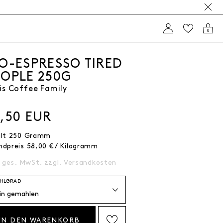
0
IO-ESPRESSO TIRED
EOPLE 250G
is Coffee Family
4,50 EUR
alt
250
Gramm
ndpreis
58,00 € / Kilogramm
. ges. MwSt. zzgl.
Versandkosten
HLGRAD
IN DEN WARENKORB
AUF DIE WISHLIST SETZEN