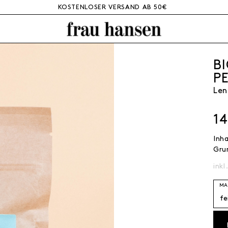
KOSTENLOSER VERSAND AB 50€
B
P
Len
1
Inh
Gru
inkl
MA