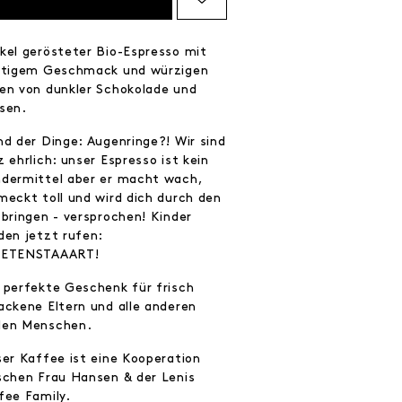
kel gerösteter Bio-Espresso mit
ftigem Geschmack und würzigen
en von dunkler Schokolade und
ssen.
nd der Dinge: Augenringe?! Wir sind
 ehrlich: unser Espresso ist kein
dermittel aber er macht wach,
meckt toll und wird dich durch den
 bringen - versprochen! Kinder
den jetzt rufen:
ETENSTAAART!
 perfekte Geschenk für frisch
ackene Eltern und alle anderen
en Menschen.
ser Kaffee ist eine Kooperation
schen Frau Hansen & der Lenis
fee Family.