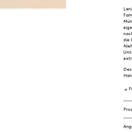
Leni
Fam
Mün
eig
nac
die
Nie
Unt
ext
Des
Han
F
Pro
Ang