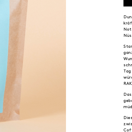
Dun
krä
Not
Nü
Sta
ganz
Wun
sch
Tag
wür
RAK
Das
geb
müd
Die
zwi
Cof