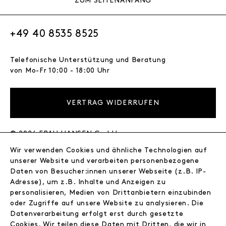
ZUM SEITENANFANG
+49 40 8535 8525
Telefonische Unterstützung und Beratung
von Mo-Fr 10:00 - 18:00 Uhr
VERTRAG WIDERRUFEN
© 2026 FRAU HANSEN GmbH
Wir verwenden Cookies und ähnliche Technologien auf
FRAU HANSEN
unserer Website und verarbeiten personenbezogene
Store
Daten von Besucher:innen unserer Webseite (z.B. IP-
Adresse), um z.B. Inhalte und Anzeigen zu
Journal
personalisieren, Medien von Drittanbietern einzubinden
Wir
oder Zugriffe auf unsere Website zu analysieren. Die
Jobs
Datenverarbeitung erfolgt erst durch gesetzte
Wholesale
Cookies. Wir teilen diese Daten mit Dritten, die wir in