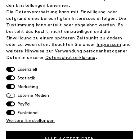
Instagram
den Einstellungen benennen.
Facebook
Die Datenverarbeitung kann mit Einwilligung oder
Kontakt
aufgrund eines berechtigten Interesses erfolgen. Die
Zustimmung kann erteilt oder abgelehnt werden. Es
besteht das Recht, nicht einzuwilligen und die
INFORMATIONEN
Einwilligung zu einem späteren Zeitpunkt zu ändern
FAQ
oder zu widerrufen. Beachten Sie unser
Impressum
und
weitere Hinweise zur Verwendung personenbezogener
Zahlungsinformationen
Daten in unserer
Daten­schutz­erklärung
.
Versand
Retoure
Essenziell
Widerrufsrecht
Statistik
Datenschutz
Marketing
AGB
Externe Medien
Impressum
PayPal
Funktional
NEWSLETTER
Weitere Einstellungen
Erhalte exklusive Neuigkeiten!
E-MAIL