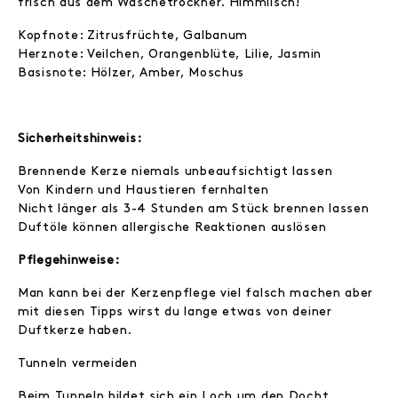
frisch aus dem Wäschetrockner. Himmlisch!
Kopfnote: Zitrusfrüchte, Galbanum
Herznote: Veilchen, Orangenblüte, Lilie, Jasmin
Basisnote: Hölzer, Amber, Moschus
Sicherheitshinweis:
Brennende Kerze niemals unbeaufsichtigt lassen
Von Kindern und Haustieren fernhalten
Nicht länger als 3-4 Stunden am Stück brennen lassen
Duftöle können allergische Reaktionen auslösen
Pflegehinweise:
Man kann bei der Kerzenpflege viel falsch machen aber
mit diesen Tipps wirst du lange etwas von deiner
Duftkerze haben.
Tunneln vermeiden
Beim Tunneln bildet sich ein Loch um den Docht