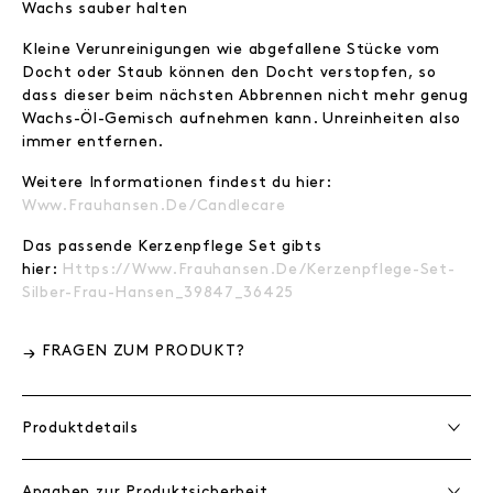
Wachs sauber halten
Kleine Verunreinigungen wie abgefallene Stücke vom
Docht oder Staub können den Docht verstopfen, so
dass dieser beim nächsten Abbrennen nicht mehr genug
Wachs-Öl-Gemisch aufnehmen kann. Unreinheiten also
immer entfernen.
Weitere Informationen findest du hier:
Www.frauhansen.de/candlecare
Das passende Kerzenpflege Set gibts
hier:
Https://www.frauhansen.de/kerzenpflege-Set-
Silber-Frau-Hansen_39847_36425
FRAGEN ZUM PRODUKT?
Produktdetails
Angaben zur Produktsicherheit