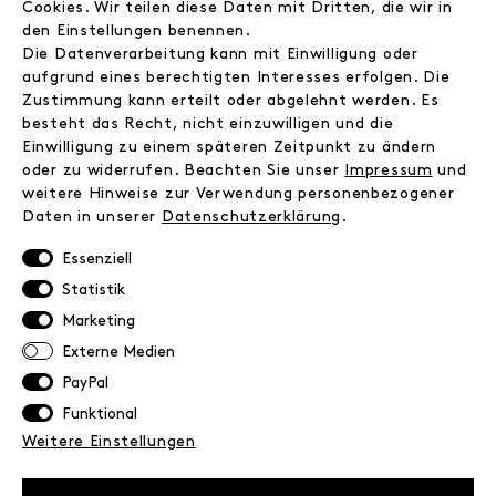
Cookies. Wir teilen diese Daten mit Dritten, die wir in
Instagram
den Einstellungen benennen.
Facebook
Die Datenverarbeitung kann mit Einwilligung oder
Kontakt
aufgrund eines berechtigten Interesses erfolgen. Die
Zustimmung kann erteilt oder abgelehnt werden. Es
besteht das Recht, nicht einzuwilligen und die
INFORMATIONEN
Einwilligung zu einem späteren Zeitpunkt zu ändern
FAQ
oder zu widerrufen. Beachten Sie unser
Impressum
und
weitere Hinweise zur Verwendung personenbezogener
Zahlungsinformationen
Daten in unserer
Daten­schutz­erklärung
.
Versand
Retoure
Essenziell
Widerrufsrecht
Statistik
Datenschutz
Marketing
AGB
Externe Medien
Impressum
PayPal
Funktional
NEWSLETTER
Weitere Einstellungen
Erhalte exklusive Neuigkeiten!