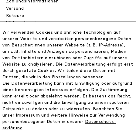
Zahlungsinformationen
Versand
Retoure
Widerrufsrecht
Datenschutz
Wir verwenden Cookies und ähnliche Technologien auf
AGB
unserer Website und verarbeiten personenbezogene Daten
Impressum
von Besucher:innen unserer Webseite (z.B. IP-Adresse),
um z.B. Inhalte und Anzeigen zu personalisieren, Medien
von Drittanbietern einzubinden oder Zugriffe auf unsere
NEWSLETTER
Website zu analysieren. Die Datenverarbeitung erfolgt erst
durch gesetzte Cookies. Wir teilen diese Daten mit
Erhalte exklusive Neuigkeiten!
Dritten, die wir in den Einstellungen benennen.
Die Datenverarbeitung kann mit Einwilligung oder aufgrund
E-MAIL
eines berechtigten Interesses erfolgen. Die Zustimmung
kann erteilt oder abgelehnt werden. Es besteht das Recht,
nicht einzuwilligen und die Einwilligung zu einem späteren
Ich bestätige die
Datenschutzbestimmung
Zeitpunkt zu ändern oder zu widerrufen. Beachten Sie
unser
Impressum
und weitere Hinweise zur Verwendung
personenbezogener Daten in unserer
Daten­schutz­
* inkl. MwSt. zzgl. Versandkosten
erklärung
.