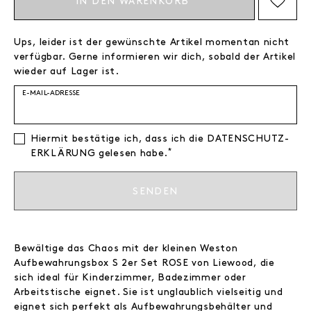
IN DEN WARENKORB
AUF DIE WISHLIST SETZEN
Ups, leider ist der gewünschte Artikel momentan nicht
verfügbar. Gerne informieren wir dich, sobald der Artikel
wieder auf Lager ist.
E-MAIL-ADRESSE
Hiermit bestätige ich, dass ich die
DATEN­SCHUTZ­
*
ERKLÄRUNG
gelesen habe.
SENDEN
Bewältige das Chaos mit der kleinen Weston
Aufbewahrungsbox S 2er Set ROSE von Liewood, die
sich ideal für Kinderzimmer, Badezimmer oder
Arbeitstische eignet. Sie ist unglaublich vielseitig und
eignet sich perfekt als Aufbewahrungsbehälter und