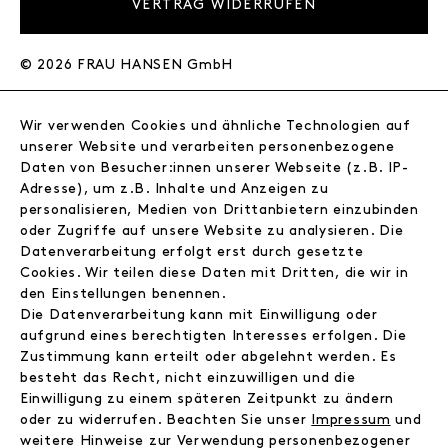
VERTRAG WIDERRUFEN
© 2026 FRAU HANSEN GmbH
FRAU HANSEN
Wir verwenden Cookies und ähnliche Technologien auf
Store
unserer Website und verarbeiten personenbezogene
Journal
Daten von Besucher:innen unserer Webseite (z.B. IP-
Wir
Adresse), um z.B. Inhalte und Anzeigen zu
personalisieren, Medien von Drittanbietern einzubinden
Jobs
oder Zugriffe auf unsere Website zu analysieren. Die
Wholesale
Datenverarbeitung erfolgt erst durch gesetzte
Instagram
Cookies. Wir teilen diese Daten mit Dritten, die wir in
Facebook
den Einstellungen benennen.
Kontakt
Die Datenverarbeitung kann mit Einwilligung oder
aufgrund eines berechtigten Interesses erfolgen. Die
Zustimmung kann erteilt oder abgelehnt werden. Es
INFORMATIONEN
besteht das Recht, nicht einzuwilligen und die
FAQ
Einwilligung zu einem späteren Zeitpunkt zu ändern
Zahlungsinformationen
oder zu widerrufen. Beachten Sie unser
Impressum
und
Versand
weitere Hinweise zur Verwendung personenbezogener