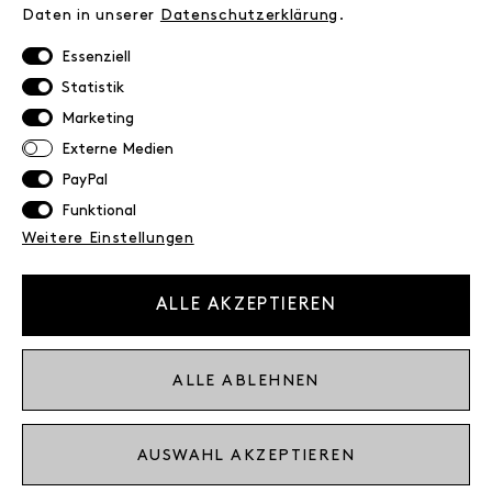
Daten in unserer
Daten­schutz­erklärung
.
Retoure
Widerrufsrecht
Essenziell
Datenschutz
Statistik
AGB
Marketing
Impressum
Externe Medien
PayPal
NEWSLETTER
Funktional
Erhalte exklusive Neuigkeiten!
Weitere Einstellungen
E-MAIL
ALLE AKZEPTIEREN
Ich bestätige die
Datenschutzbestimmung
ALLE ABLEHNEN
* inkl. MwSt. zzgl. Versandkosten
AUSWAHL AKZEPTIEREN