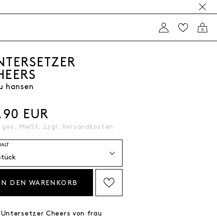
0
NTERSETZER
HEERS
u hansen
,90 EUR
. ges. MwSt. zzgl.
Versandkosten
HALT
IN DEN WARENKORB
AUF DIE WISHLIST SETZEN
 Untersetzer Cheers von frau