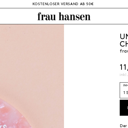
KOSTENLOSER VERSAND AB 50€
U
C
fra
11
inkl
IN
Der