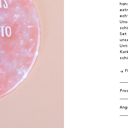
han
ext
ech
Uns
sch
Set
uns
Unt
Kor
sch
F
Pro
Ang