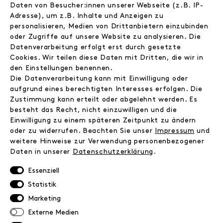
Store
Daten von Besucher:innen unserer Webseite (z.B. IP-
Adresse), um z.B. Inhalte und Anzeigen zu
Journal
personalisieren, Medien von Drittanbietern einzubinden
Wir
oder Zugriffe auf unsere Website zu analysieren. Die
Jobs
Datenverarbeitung erfolgt erst durch gesetzte
Wholesale
Cookies. Wir teilen diese Daten mit Dritten, die wir in
Instagram
den Einstellungen benennen.
Facebook
Die Datenverarbeitung kann mit Einwilligung oder
Kontakt
aufgrund eines berechtigten Interesses erfolgen. Die
Zustimmung kann erteilt oder abgelehnt werden. Es
besteht das Recht, nicht einzuwilligen und die
INFORMATIONEN
Einwilligung zu einem späteren Zeitpunkt zu ändern
FAQ
oder zu widerrufen. Beachten Sie unser
Impressum
und
weitere Hinweise zur Verwendung personenbezogener
Zahlungsinformationen
Daten in unserer
Daten­schutz­erklärung
.
Versand
Retoure
Essenziell
Widerrufsrecht
Statistik
Datenschutz
Marketing
AGB
Externe Medien
Impressum