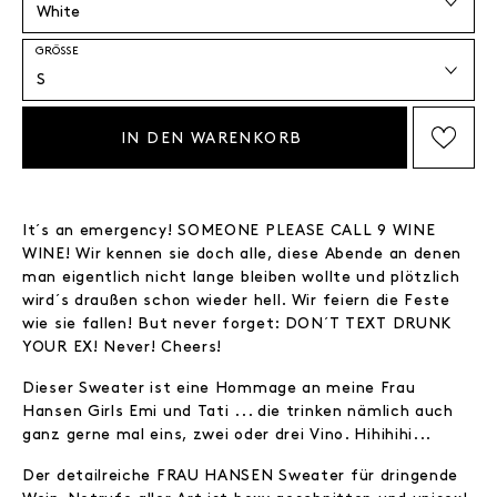
GRÖSSE
IN DEN WARENKORB
AUF DIE WISHLIST SETZEN
It´s an emergency! SOMEONE PLEASE CALL 9 WINE
WINE! Wir kennen sie doch alle, diese Abende an denen
man eigentlich nicht lange bleiben wollte und plötzlich
wird´s draußen schon wieder hell. Wir feiern die Feste
wie sie fallen! But never forget: DON´T TEXT DRUNK
YOUR EX! Never! Cheers!
Dieser Sweater ist eine Hommage an meine Frau
Hansen Girls Emi und Tati ... die trinken nämlich auch
ganz gerne mal eins, zwei oder drei Vino. Hihihihi...
Der detailreiche FRAU HANSEN Sweater für dringende