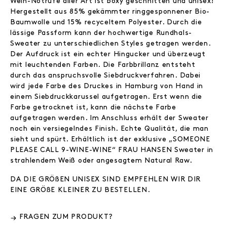
Wein-Notrufe aller Art ist boxy geschnitten und unisex!
Hergestellt aus 85% gekämmter ringgesponnener Bio-
Baumwolle und 15% recyceltem Polyester. Durch die
lässige Passform kann der hochwertige Rundhals-
Sweater zu unterschiedlichen Styles getragen werden.
Der Aufdruck ist ein echter Hingucker und überzeugt
mit leuchtenden Farben. Die Farbbrillanz entsteht
durch das anspruchsvolle Siebdruckverfahren. Dabei
wird jede Farbe des Druckes in Hamburg von Hand in
einem Siebdruckkarussel aufgetragen. Erst wenn die
Farbe getrocknet ist, kann die nächste Farbe
aufgetragen werden. Im Anschluss erhält der Sweater
noch ein versiegelndes Finish. Echte Qualität, die man
sieht und spürt. Erhältlich ist der exklusive „SOMEONE
PLEASE CALL 9-WINE-WINE“ FRAU HANSEN Sweater in
strahlendem Weiß oder angesagtem Natural Raw.
DA DIE GRÖßEN UNISEX SIND EMPFEHLEN WIR DIR
EINE GRÖßE KLEINER ZU BESTELLEN.
FRAGEN ZUM PRODUKT?