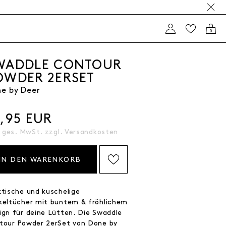
0
WADDLE CONTOUR
OWDER 2ERSET
e by Deer
5,95 EUR
. ges. MwSt. zzgl.
Versandkosten
IN DEN WARENKORB
AUF DIE WISHLIST SETZEN
ktische und kuschelige
keltücher mit buntem & fröhlichem
ign für deine Lütten. Die Swaddle
tour Powder 2erSet von Done by