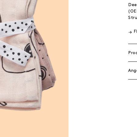
Dee
(OE
Stru
F
Pro
Ang