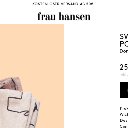
KOSTENLOSER VERSAND AB 50€
S
P
Don
2
inkl
Pra
Wic
Des
Con