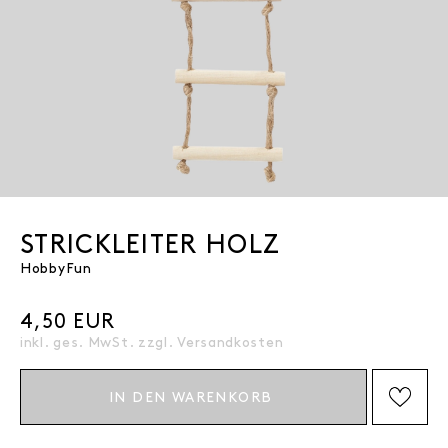
STRICKLEITER HOLZ
HobbyFun
4,50 EUR
inkl. ges. MwSt. zzgl.
Versandkosten
IN DEN WARENKORB
AUF DIE WISHLIST SETZEN