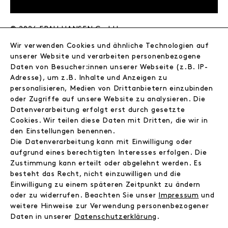
© 2026 FRAU HANSEN GmbH
Wir verwenden Cookies und ähnliche Technologien auf
FRAU HANSEN
unserer Website und verarbeiten personenbezogene
Store
Daten von Besucher:innen unserer Webseite (z.B. IP-
Adresse), um z.B. Inhalte und Anzeigen zu
Journal
personalisieren, Medien von Drittanbietern einzubinden
Wir
oder Zugriffe auf unsere Website zu analysieren. Die
Jobs
Datenverarbeitung erfolgt erst durch gesetzte
Wholesale
Cookies. Wir teilen diese Daten mit Dritten, die wir in
Instagram
den Einstellungen benennen.
Facebook
Die Datenverarbeitung kann mit Einwilligung oder
Kontakt
aufgrund eines berechtigten Interesses erfolgen. Die
Zustimmung kann erteilt oder abgelehnt werden. Es
besteht das Recht, nicht einzuwilligen und die
INFORMATIONEN
Einwilligung zu einem späteren Zeitpunkt zu ändern
FAQ
oder zu widerrufen. Beachten Sie unser
Impressum
und
weitere Hinweise zur Verwendung personenbezogener
Zahlungsinformationen
Daten in unserer
Daten­schutz­erklärung
.
Versand