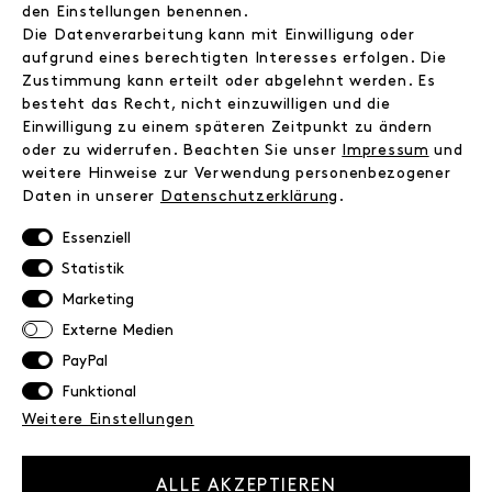
Instagram
den Einstellungen benennen.
Facebook
Die Datenverarbeitung kann mit Einwilligung oder
Kontakt
aufgrund eines berechtigten Interesses erfolgen. Die
Zustimmung kann erteilt oder abgelehnt werden. Es
besteht das Recht, nicht einzuwilligen und die
INFORMATIONEN
Einwilligung zu einem späteren Zeitpunkt zu ändern
FAQ
oder zu widerrufen. Beachten Sie unser
Impressum
und
weitere Hinweise zur Verwendung personenbezogener
Zahlungsinformationen
Daten in unserer
Daten­schutz­erklärung
.
Versand
Retoure
Essenziell
Widerrufsrecht
Statistik
Datenschutz
Marketing
AGB
Externe Medien
Impressum
PayPal
Funktional
NEWSLETTER
Weitere Einstellungen
Erhalte exklusive Neuigkeiten!
E-MAIL
ALLE AKZEPTIEREN