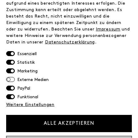
Kontakt
aufgrund eines berechtigten Interesses erfolgen. Die
Zustimmung kann erteilt oder abgelehnt werden. Es
besteht das Recht, nicht einzuwilligen und die
INFORMATIONEN
Einwilligung zu einem späteren Zeitpunkt zu ändern
FAQ
oder zu widerrufen. Beachten Sie unser
Impressum
und
weitere Hinweise zur Verwendung personenbezogener
Zahlungsinformationen
Daten in unserer
Daten­schutz­erklärung
.
Versand
Retoure
Essenziell
Widerrufsrecht
Statistik
Datenschutz
Marketing
AGB
Externe Medien
Impressum
PayPal
Funktional
NEWSLETTER
Weitere Einstellungen
Erhalte exklusive Neuigkeiten!
E-MAIL
ALLE AKZEPTIEREN