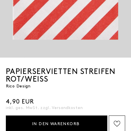
PAPIERSERVIETTEN STREIFEN
ROT/WEISS
Rico Design
4,90 EUR
inkl. ges. MwSt. zzgl.
Versandkosten
IN DEN WARENKORB
AUF DIE WISHLIST SETZEN