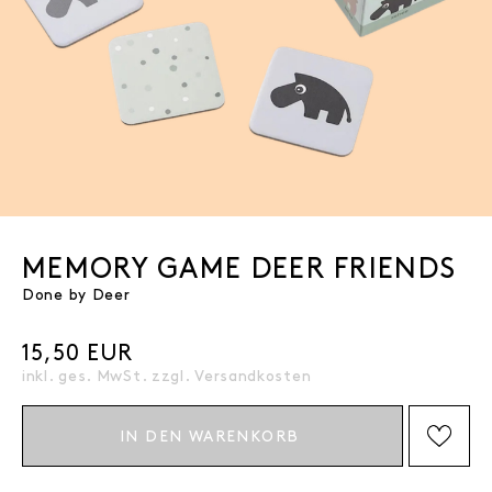
MEMORY GAME DEER FRIENDS
Done by Deer
15,50 EUR
inkl. ges. MwSt. zzgl.
Versandkosten
IN DEN WARENKORB
AUF DIE WISHLIST SETZEN