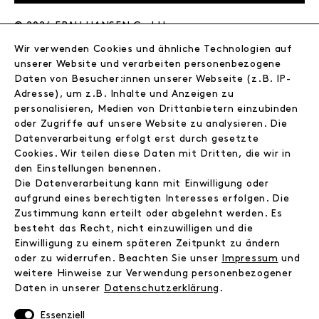
© 2026 FRAU HANSEN GmbH
Wir verwenden Cookies und ähnliche Technologien auf
FRAU HANSEN
unserer Website und verarbeiten personenbezogene
Store
Daten von Besucher:innen unserer Webseite (z.B. IP-
Adresse), um z.B. Inhalte und Anzeigen zu
Journal
personalisieren, Medien von Drittanbietern einzubinden
Wir
oder Zugriffe auf unsere Website zu analysieren. Die
Jobs
Datenverarbeitung erfolgt erst durch gesetzte
Wholesale
Cookies. Wir teilen diese Daten mit Dritten, die wir in
Instagram
den Einstellungen benennen.
Facebook
Die Datenverarbeitung kann mit Einwilligung oder
Kontakt
aufgrund eines berechtigten Interesses erfolgen. Die
Zustimmung kann erteilt oder abgelehnt werden. Es
besteht das Recht, nicht einzuwilligen und die
INFORMATIONEN
Einwilligung zu einem späteren Zeitpunkt zu ändern
FAQ
oder zu widerrufen. Beachten Sie unser
Impressum
und
weitere Hinweise zur Verwendung personenbezogener
Zahlungsinformationen
Daten in unserer
Daten­schutz­erklärung
.
Versand
Retoure
Essenziell