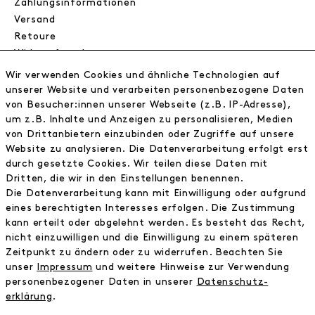
Zahlungsinformationen
Versand
Retoure
Widerrufsrecht
Datenschutz
Wir verwenden Cookies und ähnliche Technologien auf
AGB
unserer Website und verarbeiten personenbezogene Daten
Impressum
von Besucher:innen unserer Webseite (z.B. IP-Adresse),
um z.B. Inhalte und Anzeigen zu personalisieren, Medien
von Drittanbietern einzubinden oder Zugriffe auf unsere
NEWSLETTER
Website zu analysieren. Die Datenverarbeitung erfolgt erst
durch gesetzte Cookies. Wir teilen diese Daten mit
Erhalte exklusive Neuigkeiten!
Dritten, die wir in den Einstellungen benennen.
Die Datenverarbeitung kann mit Einwilligung oder aufgrund
E-MAIL
eines berechtigten Interesses erfolgen. Die Zustimmung
kann erteilt oder abgelehnt werden. Es besteht das Recht,
nicht einzuwilligen und die Einwilligung zu einem späteren
Ich bestätige die
Datenschutzbestimmung
Zeitpunkt zu ändern oder zu widerrufen. Beachten Sie
unser
Impressum
und weitere Hinweise zur Verwendung
personenbezogener Daten in unserer
Daten­schutz­
* inkl. MwSt. zzgl. Versandkosten
erklärung
.