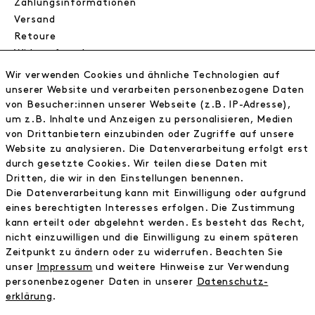
Zahlungsinformationen
Versand
Retoure
Widerrufsrecht
Datenschutz
Wir verwenden Cookies und ähnliche Technologien auf
AGB
unserer Website und verarbeiten personenbezogene Daten
Impressum
von Besucher:innen unserer Webseite (z.B. IP-Adresse),
um z.B. Inhalte und Anzeigen zu personalisieren, Medien
von Drittanbietern einzubinden oder Zugriffe auf unsere
NEWSLETTER
Website zu analysieren. Die Datenverarbeitung erfolgt erst
durch gesetzte Cookies. Wir teilen diese Daten mit
Erhalte exklusive Neuigkeiten!
Dritten, die wir in den Einstellungen benennen.
Die Datenverarbeitung kann mit Einwilligung oder aufgrund
E-MAIL
eines berechtigten Interesses erfolgen. Die Zustimmung
kann erteilt oder abgelehnt werden. Es besteht das Recht,
nicht einzuwilligen und die Einwilligung zu einem späteren
Ich bestätige die
Datenschutzbestimmung
Zeitpunkt zu ändern oder zu widerrufen. Beachten Sie
unser
Impressum
und weitere Hinweise zur Verwendung
personenbezogener Daten in unserer
Daten­schutz­
* inkl. MwSt. zzgl. Versandkosten
erklärung
.