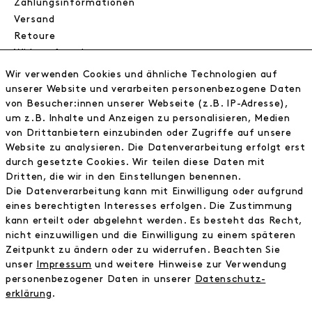
Zahlungsinformationen
Versand
Retoure
Widerrufsrecht
Datenschutz
Wir verwenden Cookies und ähnliche Technologien auf
AGB
unserer Website und verarbeiten personenbezogene Daten
Impressum
von Besucher:innen unserer Webseite (z.B. IP-Adresse),
um z.B. Inhalte und Anzeigen zu personalisieren, Medien
von Drittanbietern einzubinden oder Zugriffe auf unsere
NEWSLETTER
Website zu analysieren. Die Datenverarbeitung erfolgt erst
durch gesetzte Cookies. Wir teilen diese Daten mit
Erhalte exklusive Neuigkeiten!
Dritten, die wir in den Einstellungen benennen.
Die Datenverarbeitung kann mit Einwilligung oder aufgrund
E-MAIL
eines berechtigten Interesses erfolgen. Die Zustimmung
kann erteilt oder abgelehnt werden. Es besteht das Recht,
nicht einzuwilligen und die Einwilligung zu einem späteren
Ich bestätige die
Datenschutzbestimmung
Zeitpunkt zu ändern oder zu widerrufen. Beachten Sie
unser
Impressum
und weitere Hinweise zur Verwendung
personenbezogener Daten in unserer
Daten­schutz­
* inkl. MwSt. zzgl. Versandkosten
erklärung
.