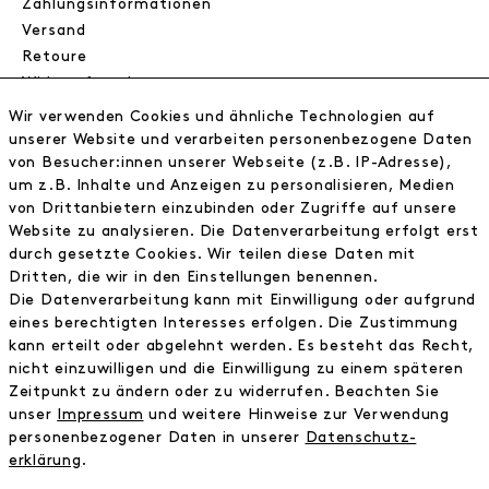
Zahlungsinformationen
Versand
Retoure
Widerrufsrecht
Datenschutz
Wir verwenden Cookies und ähnliche Technologien auf
AGB
unserer Website und verarbeiten personenbezogene Daten
Impressum
von Besucher:innen unserer Webseite (z.B. IP-Adresse),
um z.B. Inhalte und Anzeigen zu personalisieren, Medien
von Drittanbietern einzubinden oder Zugriffe auf unsere
NEWSLETTER
Website zu analysieren. Die Datenverarbeitung erfolgt erst
durch gesetzte Cookies. Wir teilen diese Daten mit
Erhalte exklusive Neuigkeiten!
Dritten, die wir in den Einstellungen benennen.
Die Datenverarbeitung kann mit Einwilligung oder aufgrund
E-MAIL
eines berechtigten Interesses erfolgen. Die Zustimmung
kann erteilt oder abgelehnt werden. Es besteht das Recht,
nicht einzuwilligen und die Einwilligung zu einem späteren
Ich bestätige die
Datenschutzbestimmung
Zeitpunkt zu ändern oder zu widerrufen. Beachten Sie
unser
Impressum
und weitere Hinweise zur Verwendung
personenbezogener Daten in unserer
Daten­schutz­
* inkl. MwSt. zzgl. Versandkosten
erklärung
.