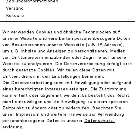
Zahlungsinformationen
Versand
Retoure
Widerrufsrecht
Datenschutz
Wir verwenden Cookies und ähnliche Technologien auf
AGB
unserer Website und verarbeiten personenbezogene Daten
Impressum
von Besucher:innen unserer Webseite (z.B. IP-Adresse),
um z.B. Inhalte und Anzeigen zu personalisieren, Medien
von Drittanbietern einzubinden oder Zugriffe auf unsere
NEWSLETTER
Website zu analysieren. Die Datenverarbeitung erfolgt erst
durch gesetzte Cookies. Wir teilen diese Daten mit
Erhalte exklusive Neuigkeiten!
Dritten, die wir in den Einstellungen benennen.
Die Datenverarbeitung kann mit Einwilligung oder aufgrund
E-MAIL
eines berechtigten Interesses erfolgen. Die Zustimmung
kann erteilt oder abgelehnt werden. Es besteht das Recht,
nicht einzuwilligen und die Einwilligung zu einem späteren
Ich bestätige die
Datenschutzbestimmung
Zeitpunkt zu ändern oder zu widerrufen. Beachten Sie
unser
Impressum
und weitere Hinweise zur Verwendung
personenbezogener Daten in unserer
Daten­schutz­
* inkl. MwSt. zzgl. Versandkosten
erklärung
.