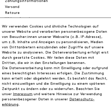
Zahlungsinformationen
Versand
Retoure
Widerrufsrecht
Datenschutz
Wir verwenden Cookies und ähnliche Technologien auf
AGB
unserer Website und verarbeiten personenbezogene Daten
Impressum
von Besucher:innen unserer Webseite (z.B. IP-Adresse),
um z.B. Inhalte und Anzeigen zu personalisieren, Medien
von Drittanbietern einzubinden oder Zugriffe auf unsere
NEWSLETTER
Website zu analysieren. Die Datenverarbeitung erfolgt erst
durch gesetzte Cookies. Wir teilen diese Daten mit
Erhalte exklusive Neuigkeiten!
Dritten, die wir in den Einstellungen benennen.
Die Datenverarbeitung kann mit Einwilligung oder aufgrund
E-MAIL
eines berechtigten Interesses erfolgen. Die Zustimmung
kann erteilt oder abgelehnt werden. Es besteht das Recht,
nicht einzuwilligen und die Einwilligung zu einem späteren
Ich bestätige die
Datenschutzbestimmung
Zeitpunkt zu ändern oder zu widerrufen. Beachten Sie
unser
Impressum
und weitere Hinweise zur Verwendung
personenbezogener Daten in unserer
Daten­schutz­
* inkl. MwSt. zzgl. Versandkosten
erklärung
.