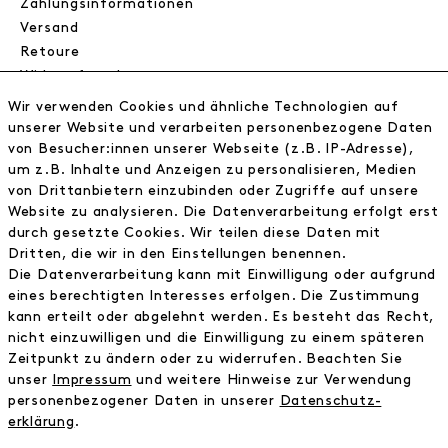
Zahlungsinformationen
Versand
Retoure
Widerrufsrecht
Datenschutz
Wir verwenden Cookies und ähnliche Technologien auf
AGB
unserer Website und verarbeiten personenbezogene Daten
Impressum
von Besucher:innen unserer Webseite (z.B. IP-Adresse),
um z.B. Inhalte und Anzeigen zu personalisieren, Medien
von Drittanbietern einzubinden oder Zugriffe auf unsere
NEWSLETTER
Website zu analysieren. Die Datenverarbeitung erfolgt erst
durch gesetzte Cookies. Wir teilen diese Daten mit
Erhalte exklusive Neuigkeiten!
Dritten, die wir in den Einstellungen benennen.
Die Datenverarbeitung kann mit Einwilligung oder aufgrund
E-MAIL
eines berechtigten Interesses erfolgen. Die Zustimmung
kann erteilt oder abgelehnt werden. Es besteht das Recht,
nicht einzuwilligen und die Einwilligung zu einem späteren
Ich bestätige die
Datenschutzbestimmung
Zeitpunkt zu ändern oder zu widerrufen. Beachten Sie
unser
Impressum
und weitere Hinweise zur Verwendung
personenbezogener Daten in unserer
Daten­schutz­
* inkl. MwSt. zzgl. Versandkosten
erklärung
.