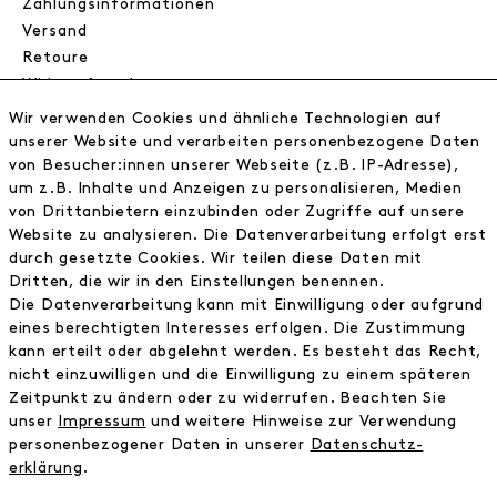
Zahlungsinformationen
Versand
Retoure
Widerrufsrecht
Datenschutz
Wir verwenden Cookies und ähnliche Technologien auf
AGB
unserer Website und verarbeiten personenbezogene Daten
Impressum
von Besucher:innen unserer Webseite (z.B. IP-Adresse),
um z.B. Inhalte und Anzeigen zu personalisieren, Medien
von Drittanbietern einzubinden oder Zugriffe auf unsere
NEWSLETTER
Website zu analysieren. Die Datenverarbeitung erfolgt erst
durch gesetzte Cookies. Wir teilen diese Daten mit
Erhalte exklusive Neuigkeiten!
Dritten, die wir in den Einstellungen benennen.
Die Datenverarbeitung kann mit Einwilligung oder aufgrund
E-MAIL
eines berechtigten Interesses erfolgen. Die Zustimmung
kann erteilt oder abgelehnt werden. Es besteht das Recht,
nicht einzuwilligen und die Einwilligung zu einem späteren
Ich bestätige die
Datenschutzbestimmung
Zeitpunkt zu ändern oder zu widerrufen. Beachten Sie
unser
Impressum
und weitere Hinweise zur Verwendung
personenbezogener Daten in unserer
Daten­schutz­
* inkl. MwSt. zzgl. Versandkosten
erklärung
.