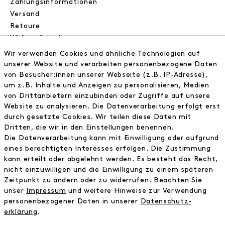
Zahlungsinformationen
Versand
Retoure
Widerrufsrecht
Datenschutz
Wir verwenden Cookies und ähnliche Technologien auf
AGB
unserer Website und verarbeiten personenbezogene Daten
Impressum
von Besucher:innen unserer Webseite (z.B. IP-Adresse),
um z.B. Inhalte und Anzeigen zu personalisieren, Medien
von Drittanbietern einzubinden oder Zugriffe auf unsere
NEWSLETTER
Website zu analysieren. Die Datenverarbeitung erfolgt erst
durch gesetzte Cookies. Wir teilen diese Daten mit
Erhalte exklusive Neuigkeiten!
Dritten, die wir in den Einstellungen benennen.
Die Datenverarbeitung kann mit Einwilligung oder aufgrund
E-MAIL
eines berechtigten Interesses erfolgen. Die Zustimmung
kann erteilt oder abgelehnt werden. Es besteht das Recht,
nicht einzuwilligen und die Einwilligung zu einem späteren
Ich bestätige die
Datenschutzbestimmung
Zeitpunkt zu ändern oder zu widerrufen. Beachten Sie
unser
Impressum
und weitere Hinweise zur Verwendung
personenbezogener Daten in unserer
Daten­schutz­
* inkl. MwSt. zzgl. Versandkosten
erklärung
.