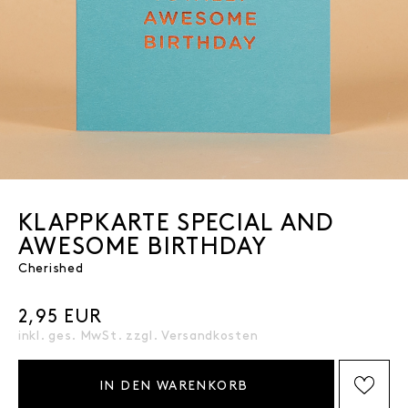
KLAPPKARTE SPECIAL AND
AWESOME BIRTHDAY
Cherished
2,95 EUR
inkl. ges. MwSt. zzgl.
Versandkosten
IN DEN WARENKORB
AUF DIE WISHLIST SETZEN