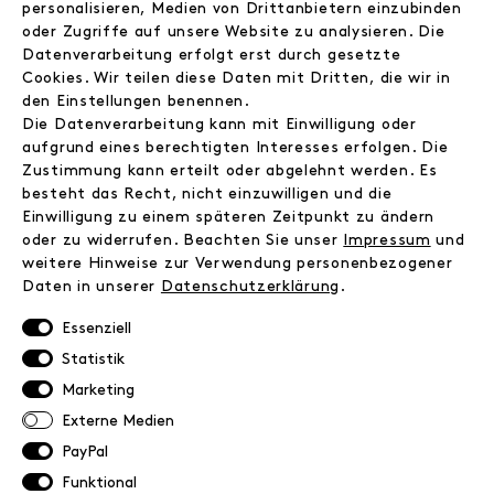
personalisieren, Medien von Drittanbietern einzubinden
Kontakt
oder Zugriffe auf unsere Website zu analysieren. Die
Datenverarbeitung erfolgt erst durch gesetzte
Cookies. Wir teilen diese Daten mit Dritten, die wir in
INFORMATIONEN
den Einstellungen benennen.
FAQ
Die Datenverarbeitung kann mit Einwilligung oder
Zahlungsinformationen
aufgrund eines berechtigten Interesses erfolgen. Die
Versand
Zustimmung kann erteilt oder abgelehnt werden. Es
Retoure
besteht das Recht, nicht einzuwilligen und die
Einwilligung zu einem späteren Zeitpunkt zu ändern
Widerrufsrecht
oder zu widerrufen. Beachten Sie unser
Impressum
und
Datenschutz
weitere Hinweise zur Verwendung personenbezogener
AGB
Daten in unserer
Daten­schutz­erklärung
.
Impressum
Essenziell
NEWSLETTER
Statistik
Marketing
Erhalte exklusive Neuigkeiten!
Externe Medien
E-MAIL
PayPal
Funktional