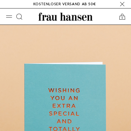
KOSTENLOSER VERSAND AB 50€
☰
0