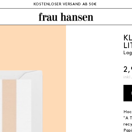
KOSTENLOSER VERSAND AB 50€
K
L
La
2
inkl
Hoc
"A 
rec
Papi