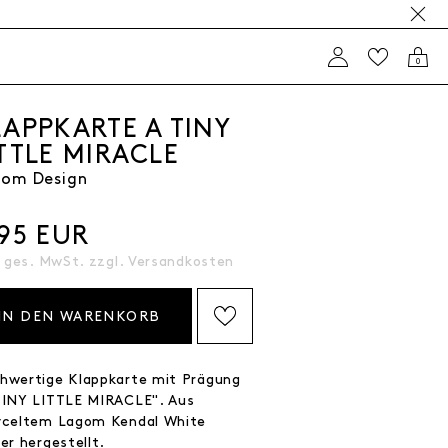
0
LAPPKARTE A TINY
ITTLE MIRACLE
gom Design
,95 EUR
. ges. MwSt. zzgl.
Versandkosten
IN DEN WARENKORB
AUF DIE WISHLIST SETZEN
hwertige Klappkarte mit Prägung
TINY LITTLE MIRACLE". Aus
yceltem Lagom Kendal White
er hergestellt.