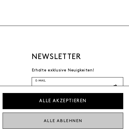
NEWSLETTER
Erhalte exklusive Neuigkeiten!
E-MAIL
Ich bestätige die
ALLE AKZEPTIEREN
Datenschutzbestimmung
* inkl. MwSt. zzgl. Versandkosten
ALLE ABLEHNEN