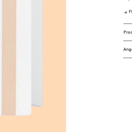
F
Pro
Ang